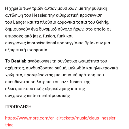
Η χημεία των τριών αυτών μουσικών, με την ρυθμική
αντίληψη του
Hessler
, την κιθαριστική προσέγγιση
του
Langer
και τα πλούσια αρμονικά τοπία του
Gehrig
,
δημιουργούν ένα δυναμικό σύνολο ήχων, στο οποίο οι
επιρροές από
jazz
,
fusion
,
funk
και
σύγχρονες
improvisational
προσεγγίσεις βρίσκουν μια
εξαιρετική ισορροπία.
Το
Beatlab
αναδεικνύει τη συνθετική ωριμότητα του
σχήματος, συνδυάζοντας ρυθμό, μελωδία και ηλεκτρονικά
χρώματα, προσφέροντας μια μουσική πρόταση που
απευθύνεται σε λάτρεις του
jazz fusion
, της
ηλεκτροακουστικής εξερεύνησης και της
σύγχρονης
instrumental
μουσικής.
ΠΡΟΠΩΛΗΣΗ:
https
://
www
.
more
.
com
/
gr
–
el
/
tickets
/
music
/
claus
–
hessler
–
triad