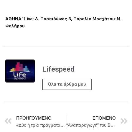
ΑΘΗΝΑ΄
Live
: Λ. Ποσειδώνος 3, Παραλία Μοσχάτου-Ν.
Φαλήρου
Lifespeed
Όλα τα άρθρα μου
ΠΡΟΗΓΟΎΜΕΝΟ
ΕΠΌΜΕΝΟ
«Δύο ή τρία πράγματα που ξέρω γι’ αυτόν», το νέο έργο του Ανέστη Αζά || Θέατρο Προσκήνιο, από 24/1
“Αναπαραγωγή” του Barry McStay | Από τις 12 Ιανουαρίου στο Studio Μαυρομιχάλη | Σκηνοθεσία-μετάφραση: Μενέλαος Καραντζάς