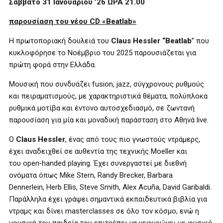
Σάββατο 31 Ιανουαρίου ’26 ΩΡΑ 21.00
παρουσίαση του νέου
CD
«
Beatlab
»
Η πρωτοποριακή δουλειά του
Claus Hessler
“
Beatlab
” που
κυκλοφόρησε το Νοέμβριο του 2025 παρουσιάζεται για
πρώτη φορά στην Ελλάδα.
Μουσική που συνδυάζει
fusion
,
jazz
, σύγχρονους ρυθμούς
και πειραματισμούς, με χαρακτηριστικά θέματα, πολύπλοκα
ρυθμικά μοτίβα και έντονο αυτοσχεδιασμό, σε ζωντανή
παρουσίαση για μία και μοναδική παράσταση στο Αθηνά
live
.
Ο
Claus Hessler
, ένας από τους πιο γνωστούς ντράμερς,
έχει αναδειχθεί σε αυθεντία της τεχνικής
Moeller
και
του
open
‑
handed playing
. Έχει συνεργαστεί με διεθνή
ονόματα όπως
Mike Stern
,
Randy Brecker
,
Barbara
Dennerlein
,
Herb Ellis
,
Steve Smith
,
Alex Acu
ñ
a
,
David Garibaldi
.
Παράλληλα έχει γράψει σημαντικά εκπαιδευτικά βιβλία για
ντραμς και δίνει
masterclasses
σε όλο τον κόσμο, ενώ η