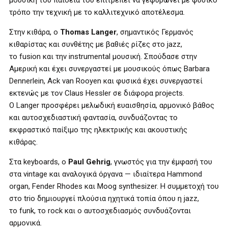
μουσική του παιδεία του επιτρέπει να γεφυρώνει με φυσικό
τρόπο την τεχνική με το καλλιτεχνικό αποτέλεσμα.
Στην κιθάρα, ο
Thomas Langer
, σημαντικός Γερμανός
κιθαρίστας και συνθέτης με βαθιές ρίζες στο
jazz
,
το
fusion
και την
instrumental
μουσική. Σπούδασε στην
Αμερική και έχει συνεργαστεί με μουσικούς όπως
Barbara
Dennerlein
,
Ack van Rooyen
και φυσικά έχει συνεργαστεί
εκτενώς με τον
Claus Hessler
σε διάφορα
projects
.
Ο
Langer
προσφέρει μελωδική ευαισθησία, αρμονικό βάθος
και αυτοσχεδιαστική φαντασία, συνδυάζοντας το
εκφραστικό παίξιμο της ηλεκτρικής και ακουστικής
κιθάρας.
Στα
keyboards
, ο
Paul Gehrig
, γνωστός για την έμφασή του
στα
vintage
και αναλογικά όργανα — ιδιαίτερα
Hammond
organ
,
Fender Rhodes
και
Moog synthesizer
. Η συμμετοχή του
στο
trio
δημιουργεί πλούσια ηχητικά τοπία όπου η
jazz
,
το
funk
, το
rock
και ο αυτοσχεδιασμός συνδυάζονται
αρμονικά.