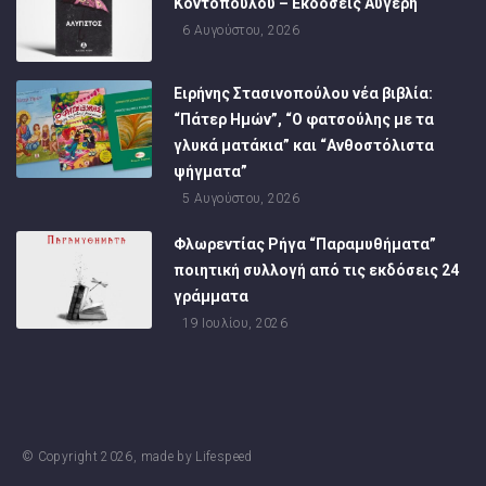
Κοντοπούλου – Εκδόσεις Αυγέρη
6 Αυγούστου, 2026
Ειρήνης Στασινοπούλου νέα βιβλία:
“Πάτερ Ημών”, “Ο φατσούλης με τα
γλυκά ματάκια” και “Ανθοστόλιστα
ψήγματα”
5 Αυγούστου, 2026
Φλωρεντίας Ρήγα “Παραμυθήματα”
ποιητική συλλογή από τις εκδόσεις 24
γράμματα
19 Ιουλίου, 2026
© Copyright
2026
, made by
Lifespeed