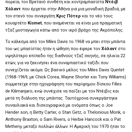
πορεία, τον Βρετανό συνθέτη και κοντραμπασίστα
Ντέιβ
Χόλαντ
που έρχεται στην Αθήνα για μια μοναδική βραδιά, με
τον στενό του συνεργάτη
Κρις Πότερ
και το νέο τους
κουαρτέτο
Kismet
, που αναμένεται να είναι μια πραγματική
τζαζ μυσταγωγία κάτω από τον ιερό βράχο της Ακρόπολης.
Το κάλεσμα από τον Miles Davis το 1968 να μπει στην μπάντα
του ως μπασίστας ήταν η ώθηση που έφερε τον
Χόλαντ
στο
υψηλότερο επίπεδο της διεθνούς τζαζ σκηνής, σε ηλικία 22
ετών, για να ξεκινήσει ένα συναρπαστικό ταξίδι που
συνεχίζεται ακόμα. Ως βασικό μέλος του Miles Davis Quintet
(1968-1969, με Chick Corea, Wayne Shorter και Tony Williams)
συμμετείχε στην ηχογράφηση του περίφημου δίσκου Filles
de Kilimanjaro, ενώ συνέχισε να παίζει με τον Ντέιβις και
μετά τη διάλυση της μπάντας. Ταυτόχρονα συνεργάστηκε
συναυλιακά και δισκογραφικά με ονόματα όπως ο Joe
Hender son, η Betty Carter, ο Stan Getz, ο Thelonious Monk, ο
Anthony Braxton, ο Sam Rivers, ο Herbie Hancock και ο Pat
Metheny, μεταξύ πολλών άλλων. Η Αμερική του 1970 ήταν το