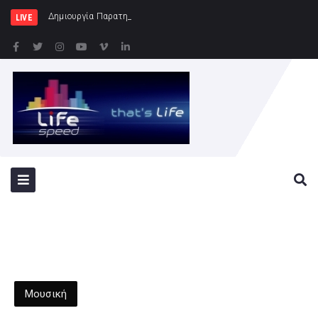
Δημιουργία Παρατηρητηρίου Έργων στην Περι
LIVE
Μουσική