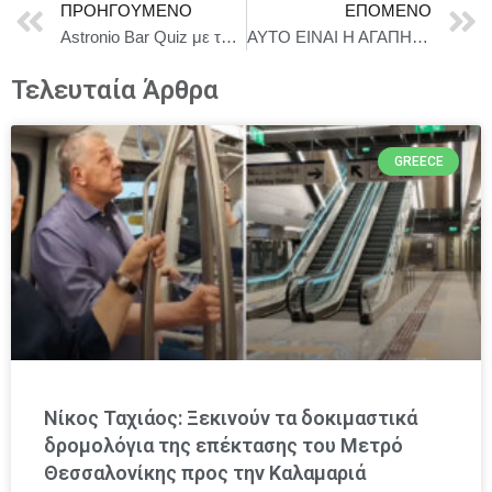
ΠΡΟΗΓΟΎΜΕΝΟ
ΕΠΌΜΕΝΟ
Astronio Bar Quiz με τον Παύλο Καστανά – «Καλοκαίρι Αλλιώς» στην Ταράτσα του Λαμπέτη | Κυριακή 29 Ιουνίου
ΑΥΤΟ ΕΙΝΑΙ Η ΑΓΑΠΗ: ΜΑΡΙΑ ΚΟΥΤΣΟΥΡΛΗ ΚΑΙ IVY ROBINS
Τελευταία Άρθρα
GREECE
Νίκος Ταχιάος: Ξεκινούν τα δοκιμαστικά
δρομολόγια της επέκτασης του Μετρό
Θεσσαλονίκης προς την Καλαμαριά