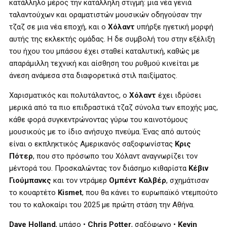
κατάλληλο μέρος την κατάλληλη στιγμή: μια νέα γενιά
ταλαντούχων και οραματιστών μουσικών οδηγούσαν την
τζαζ σε μια νέα εποχή, και ο
Χόλαντ
υπήρξε ηγετική μορφή
αυτής της εκλεκτής ομάδας. Η δε συμβολή του στην εξέλιξη
του ήχου του μπάσου έχει σταθεί καταλυτική, καθώς με
απαράμιλλη τεχνική και αίσθηση του ρυθμού κινείται με
άνεση ανάμεσα στα διαφορετικά στιλ παιξίματος.
Χαρισματικός και πολυτάλαντος, ο
Χόλαντ
έχει ιδρύσει
μερικά από τα πιο επιδραστικά τζαζ σύνολα των εποχής μας,
κάθε φορά συγκεντρώνοντας γύρω του καινοτόμους
μουσικούς με το ίδιο ανήσυχο πνεύμα. Ένας από αυτούς
είναι ο εκπληκτικός Αμερικανός σαξοφωνίστας
Κρις
Πότερ
, που στο πρόσωπο του Χόλαντ αναγνωρίζει τον
μέντορά του. Προσκαλώντας τον διάσημο κιθαρίστα
Κέβιν
Γιούμπανκς
και τον ντράμερ
Ομπέντ Καλβέρ
, σχημάτισαν
το κουαρτέτο
Kismet
, που θα κάνει το ευρωπαϊκό ντεμπούτο
του το καλοκαίρι του 2025 με πρώτη στάση την Αθήνα.
Dave Holland
, μπάσο •
Chris Potter
, σαξόφωνο •
Kevin