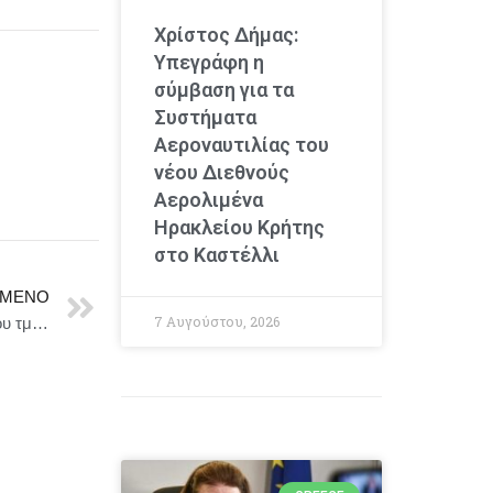
Χρίστος Δήμας:
Υπεγράφη η
σύμβαση για τα
Συστήματα
Αεροναυτιλίας του
νέου Διεθνούς
Αερολιμένα
Ηρακλείου Κρήτης
στο Καστέλλι
ΜΕΝΟ
7 Αυγούστου, 2026
Το ΣΑΕΚ Αλφα σας καλεί στην Τελετή Αποφοίτησης του τμήματος Υποκριτικής της Γλυφάδας με αξιόλογες παραστάσεις από του σπουδαστές -Τρίτη 3 Ιουνίου 2025