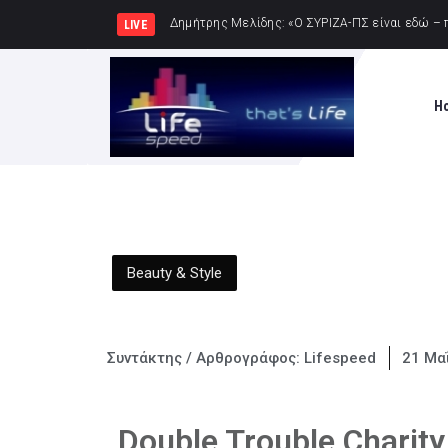
Σύλληψη δώδεκα ατόμων κ
LIVE
H
Beauty & Style
Συντάκτης / Αρθρογράφος:
Lifespeed
21 Μα
Double Trouble Charit