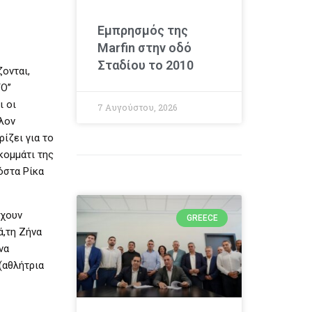
Εμπρησμός της
Marfin στην οδό
Σταδίου το 2010
ζονται,
O’’
ι οι
7 Αυγούστου, 2026
λον
ίζει για το
 κομμάτι της
όστα Ρίκα
ρχουν
GREECE
ά,τη Ζήνα
να
(αθλήτρια