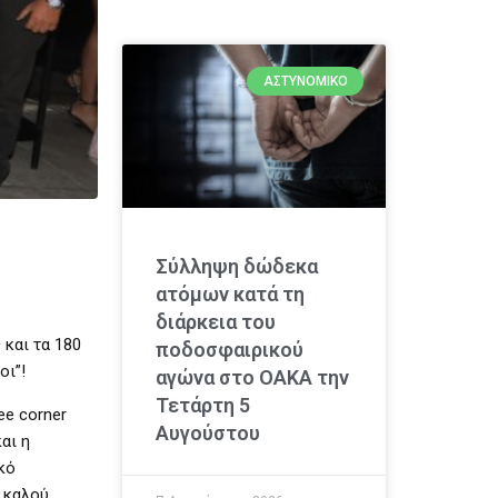
ΑΣΤΥΝΟΜΙΚΌ
Σύλληψη δώδεκα
ατόμων κατά τη
διάρκεια του
 και τα 180
ποδοσφαιρικού
οι”!
αγώνα στο ΟΑΚΑ την
Τετάρτη 5
ee corner
Αυγούστου
αι η
κό
υ καλού