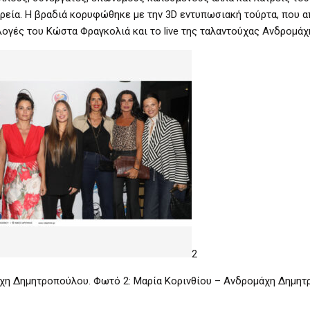
ορεία. Η βραδιά κορυφώθηκε με την 3D εντυπωσιακή τούρτα, που α
πιλογές του Κώστα Φραγκολιά και το live της ταλαντούχας Ανδρομάχ
2
άχη Δημητροπούλου. Φωτό 2: Μαρία Κορινθίου – Ανδρομάχη Δημη