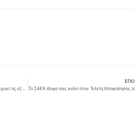
ΕΠΌ
45 χρόνια ελληνική καινοτομία. Η ΜΕΓΑ δημιουργεί τις εξελίξεις στον τομέα της προσωπικής υγιεινής.