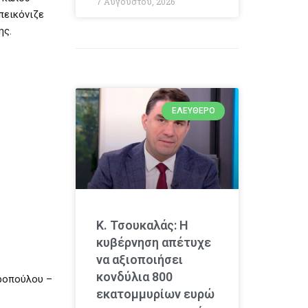
7 Αυγούστου, 2026
πεικόνιζε
ης.
ΕΛΕΎΘΕΡΟ
Κ. Τσουκαλάς: Η
κυβέρνηση απέτυχε
να αξιοποιήσει
κονδύλια 800
τροπούλου –
εκατομμυρίων ευρώ