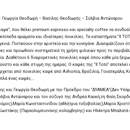
 Γεωργία Θεοδωρή – Βασίλης Θεοδωρής – Σύλβια Αντώναρου
 καφέ”, που θέλει premium espresso και specialty coffee να συνδυά
πεδα αρώματα και ιδιαίτερες ποικιλίες. Τα καταστήματα ‘’Il TOT
νιά. Πιστεύουν στην αριστεία και την κυνηγάνε. Διασφαλίζουν ότ
μες και προωθούν συστηματικά τη χρήση φιλικών προς το περιβάλ
. Διαθέτουν 6 διαφορετικές ποικιλίες καφέ όπου κάθε μία ξεχωρ
ούστο και κάθε στιγμή της ημέρας. Ο καφές της “Il Toto” αποτελεί
ρχεται από ποικιλίες καφέ από Αιθιοπία, Βραζιλία, Γουατεμάλα, Κ
απλά ένας καφές….
ίλης και Γεωργία Θεοδωρή με την Πρόεδρο του “ΔΥΑΜΕΑ”(Δεν Υπά
λβια Αντώναρου και τον σύζυγό της Ανδρέα Καυκή,τη Φαίη Σκορδ
ρόμος),Μαρία Κωνσταντινίδου (αθλήτρια τοξοβολίας),Μαρία Χριστί
Κωστάκης (Παραολυμπιονίκης κολύμβησης) και Ηλέκτρα Μπαλατά 