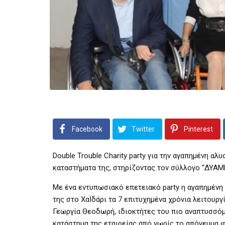
Facebook
Twitter
Pinterest
Double Trouble Charity party για την αγαπημένη αλυ
καταστήματα της, στηρίζοντας τον σύλλογο “ΔΥΑ
Με ένα εντυπωσιακό επετειακό party η αγαπημένη 
της στο ΧαΪδάρι τα 7 επιτυχημένα χρόνια λειτουργί
Γεωργία Θεοδωρή, ιδιοκτήτες του πιο αναπτυσσόμ
κατάστημα της εταιρείας από νωρίς το απόγευμα 