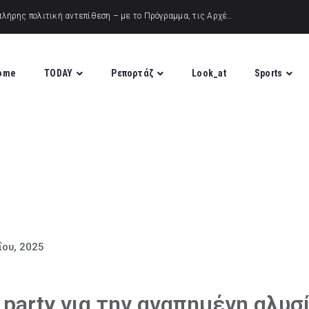
ome
TODAY
Ρεπορτάζ
Look_at
Sports
ΐου, 2025
y party για την αγαπημένη αλυσ