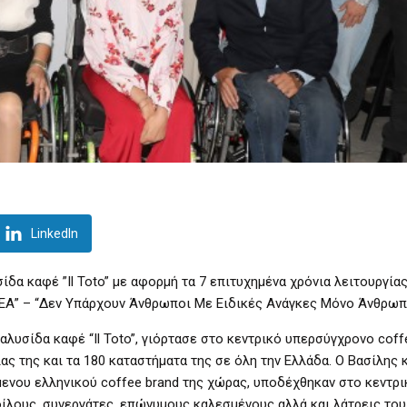
LinkedIn
σίδα καφέ ”Il Toto” με αφορμή τα 7 επιτυχημένα χρόνια λειτουργίας
ΜΕΑ” – “Δεν Υπάρχουν Άνθρωποι Με Ειδικές Ανάγκες Μόνο Άνθρωπ
αλυσίδα καφέ “Il Toto”, γιόρτασε στο κεντρικό υπερσύγχρονο coff
ας της και τα 180 καταστήματα της σε όλη την Ελλάδα. Ο Βασίλης κ
ενου ελληνικού coffee brand της χώρας, υποδέχθηκαν στο κεντρι
φίλους, συνεργάτες, επώνυμους καλεσμένους αλλά και λάτρεις το