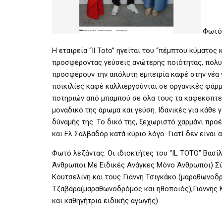
Φωτό:
Η εταιρεία “Il Toto” ηγείται του “πέμπτου κύματος
προσφέροντας γεύσεις ανώτερης ποιότητας, πολυεπί
προσφέρουν την απόλυτη εμπειρία καφέ στην νέα γε
ποικιλίες καφέ καλλιεργούνται σε οργανικές φάρ
ποτηριών από μπαμπού σε όλα τους τα καφεκοπτεία
μοναδικό της άρωμα και γεύση. Ιδανικές για κάθε γ
δύναμής της. Το δικό της, ξεχωριστό χαρμάνι προέ
και Ελ Σαλβαδόρ κατά κύριο λόγο. Γιατί δεν είναι 
Φωτό λεζάντας: Οι ιδιοκτήτες του “IL TOTO” Βασ
Άνθρωποι Με Ειδικές Ανάγκες Μόνο Άνθρωποι) Σύ
Κουτσελίνη και τους Γιάννη Τσιγκάκο (μαραθωνοδ
Τζαβάρα(μαραθωνοδρόμος και ηθοποιός),Γιάννης 
και καθηγήτρια ειδικής αγωγής)