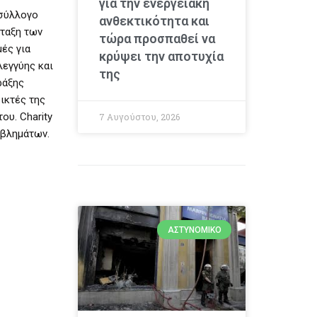
για την ενεργειακή
 σύλλογο
ανθεκτικότητα και
νταξη των
τώρα προσπαθεί να
μές για
κρύψει την αποτυχία
λεγγύης και
της
άξης
ικτές της
ου. Charity
7 Αυγούστου, 2026
οβλημάτων.
ΑΣΤΥΝΟΜΙΚΌ