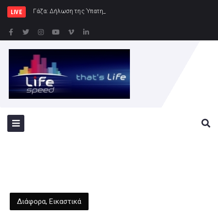
Γάζα: Δήλωση της Ύπατης Εκπροσώπου εξ ονόματ
LIVE
Διάφορα
,
Εικαστικά