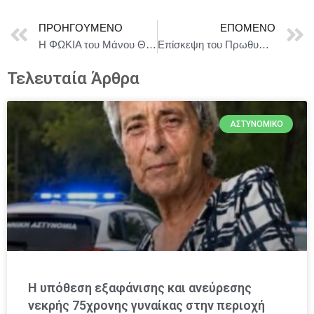
ΠΡΟΗΓΟΎΜΕΝΟ
ΕΠΌΜΕΝΟ
Η ΦΩΚΙΑ του Μάνου Θηραίου, σε σκηνοθεσία Βλάση Πασιούδη και Μάνου Θηραίου || Από 1 Μαρτίου / Στο Θέατρο Άβατον
Eπίσκεψη του Πρωθυπουργού Κυριάκου Μητσοτάκη στο υπό κατασκευή διεθνές αεροδρόμιο στο Καστέλι
Τελευταία Άρθρα
ΑΣΤΥΝΟΜΙΚΌ
Η υπόθεση εξαφάνισης και ανεύρεσης
νεκρής 75χρονης γυναίκας στην περιοχή