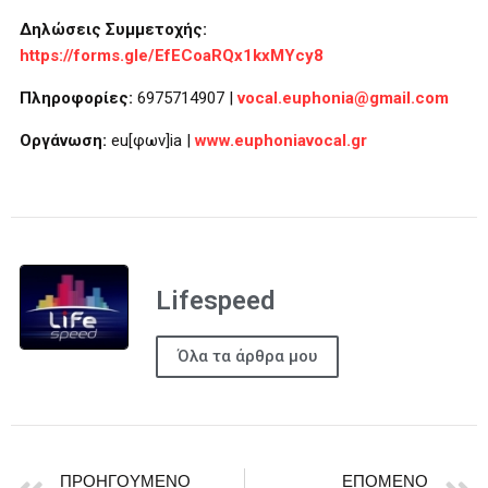
Δηλώσεις Συμμετοχής:
https://forms.gle/EfECoaRQx1kxMYcy8
Πληροφορίες:
6975714907 |
vocal.euphonia@gmail.com
Οργάνωση:
eu[φων]ia |
www.euphoniavocal.gr
Lifespeed
Όλα τα άρθρα μου
ΠΡΟΗΓΟΎΜΕΝΟ
ΕΠΌΜΕΝΟ