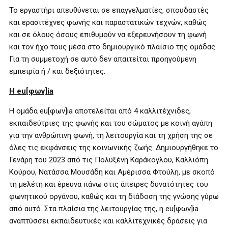
Το εργαστήρι απευθύνεται σε επαγγελματίες, σπουδαστές
και ερασιτέχνες φωνής και παραστατικών τεχνών, καθώς
και σε όλους όσους επιθυμούν να εξερευνήσουν τη φωνή
και τον ήχο τους μέσα στο δημιουργικό πλαίσιο της ομάδας.
Για τη συμμετοχή σε αυτό δεν απαιτείται προηγούμενη
εμπειρία ή / και δεξιότητες.
Η
eu
[φων]
ia
Η ομάδα eu[φων]ia αποτελείται από 4 καλλιτέχνιδες,
εκπαιδεύτριες της φωνής και του σώματος με κοινή αγάπη
για την ανθρώπινη φωνή, τη λειτουργία και τη χρήση της σε
όλες τις εκφάνσεις της κοινωνικής ζωής. Δημιουργήθηκε το
Γενάρη του 2023 από τις Πολυξένη Καράκογλου, Καλλιόπη
Κούρου, Νατάσσα Μουσάδη και Αμέρισσα Φτούλη, με σκοπό
τη μελέτη και έρευνα πάνω στις άπειρες δυνατότητες του
φωνητικού οργάνου, καθώς και τη διάδοση της γνώσης γύρω
από αυτό. Στα πλαίσια της λειτουργίας της, η eu[φων]ia
αναπτύσσει εκπαιδευτικές και καλλιτεχνικές δράσεις για