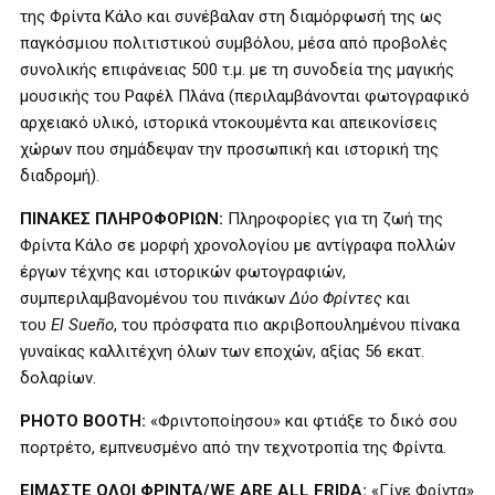
της Φρίντα Κάλο και συνέβαλαν στη διαμόρφωσή της ως
παγκόσμιου πολιτιστικού συμβόλου, μέσα από προβολές
συνολικής επιφάνειας 500 τ.μ. με τη συνοδεία της μαγικής
μουσικής του Ραφέλ Πλάνα (περιλαμβάνονται φωτογραφικό
αρχειακό υλικό, ιστορικά ντοκουμέντα και απεικονίσεις
χώρων που σημάδεψαν την προσωπική και ιστορική της
διαδρομή).
ΠΙΝΑΚΕΣ ΠΛΗΡΟΦΟΡΙΩΝ:
Πληροφορίες για τη ζωή της
Φρίντα Κάλο σε μορφή χρονολογίου με αντίγραφα πολλών
έργων τέχνης και ιστορικών φωτογραφιών,
συμπεριλαμβανομένου του πινάκων
Δύο Φρίντες
και
του
El
Sue
ñ
o
, του πρόσφατα πιο ακριβοπουλημένου πίνακα
γυναίκας καλλιτέχνη όλων των εποχών, αξίας 56 εκατ.
δολαρίων.
PHOTO
BOOTH
:
«Φριντοποίησου» και φτιάξε το δικό σου
πορτρέτο, εμπνευσμένο από την τεχνοτροπία της Φρίντα.
ΕΙΜΑΣΤΕ ΟΛΟΙ ΦΡΙΝΤΑ/
WE
ARE
ALL
FRIDA
:
«Γίνε Φρίντα»