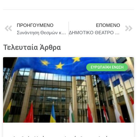
ΠΡΟΗΓΟΎΜΕΝΟ
ΕΠΌΜΕΝΟ
Συνάντηση Θεσμών και Επιχειρήσεων στην Πρωτοχρονιάτικη Δεξίωση του Ελληνο-Αμερικανικού Εμπορικού Επιμελητηρίου
ΔΗΜΟΤΙΚΟ ΘΕΑΤΡΟ ΠΕΙΡΑΙΑ || Η παράσταση «Αναζητώντας την Ελένη» επιστρέφει
Τελευταία Άρθρα
ΕΥΡΩΠΑΪΚΉ ΈΝΩΣΗ