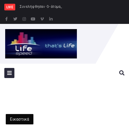
Συνελήφθησαν -3- άτομα για καλλιέργεια δενδρυλλίων
LIVE
Εικαστικά