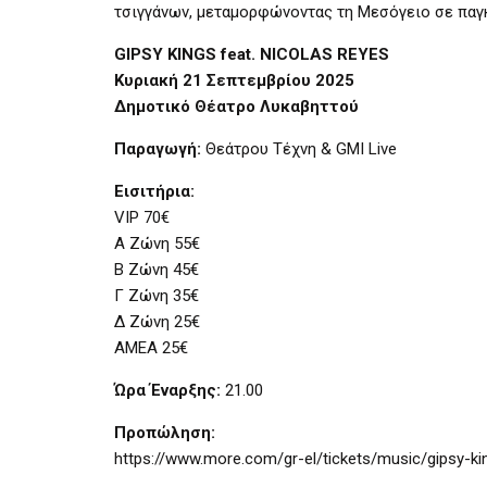
τσιγγάνων, μεταμορφώνοντας τη Μεσόγειο σε παγκ
GIPSY KINGS feat. NICOLAS REYES
Κυριακή 21 Σεπτεμβρίου 2025
Δημοτικό Θέατρο Λυκαβηττού
Παραγωγή:
Θεάτρου Τέχνη & GMI Live
Εισιτήρια:
VIP 70€
Α Ζώνη 55€
Β Ζώνη 45€
Γ Ζώνη 35€
Δ Ζώνη 25€
ΑΜΕΑ 25€
Ώρα Έναρξης:
21.00
Προπώληση:
https://www.more.com/gr-el/tickets/music/gipsy-ki