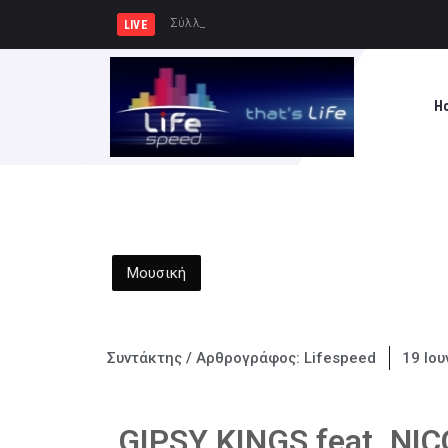
Σύλληψη δώδεκα ατόμων κατά τη διάρκε
LIVE
H
Μουσική
Συντάκτης / Αρθρογράφος:
Lifespeed
19 Ιου
GIPSY KINGS feat. NIC