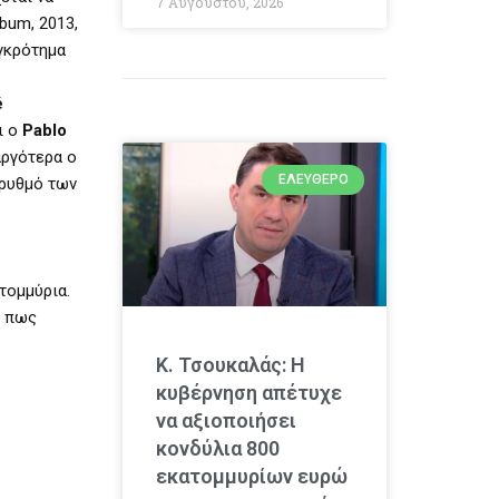
7 Αυγούστου, 2026
bum, 2013,
υγκρότημα
é
ι ο
Pablo
 αργότερα ο
ΕΛΕΎΘΕΡΟ
 ρυθμό των
τομμύρια.
ς πως
Κ. Τσουκαλάς: Η
κυβέρνηση απέτυχε
να αξιοποιήσει
κονδύλια 800
εκατομμυρίων ευρώ