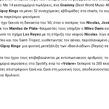
ao. Με 14 εκατομμύρια πωλήσεις, ένα
Grammy
(Best World Music Al
Gipsy Kings
να μένει 52 συνεχόμενες εβδομάδες στα charts, το σ
σε παγκόσμιο φαινόμενο.
ήχο ξεκινά τη δεκαετία του ’60, όταν ο πατέρας του
Nicolas, Jos
με τον
Manitas de Plata
–θαυμαστές τους υπήρξαν ο
Miles Davis
κα
υσε το σχήμα
Los Reyes
με τη στήριξη του νεαρού
Nicolas
∙ λίγο
rles και του Saint-Tropez, υιοθετώντας τον αέναο, περιπλανώμενο
α
Gipsy Kings
: μια φυσική μετεξέλιξη των «Βασιλιάδων» (Reyes) σε
ητα του ήχου τους επιβεβαιώνεται με εντυπωσιακούς αριθμούς: το
μύρια ακροάσεις στο Spotify, ενώ το
«Volare»
ξεπερνά τα 200 εκα
τές επιστρέφουν ξανά και ξανά στη μουσική τους, αποδεικνύοντα
αι θρυλικοί.