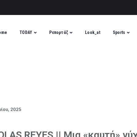
ome
TODAY
Ρεπορτάζ
Look_at
Sports
νίου, 2025
OLAS REYES || Μια «καυτή» νύ