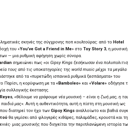
μβληματικές σκηνές της σύγχρονης ποπ κουλτούρας: από το
Hotel
κδοχή του «
You’ve Got a Friend in Me
» στο
Toy Story 3
, η μουσική
των — μια ρυθμική αφήγηση χωρίς σύνορα.
ardian
σημειώνει πως
«οι Gipsy Kings ξεσήκωσαν ένα πολυπολιτισ
ρεία τους από τις υποκατηγορίες της world music μέχρι τα μεγάλα
τασιάστηκε από τα «πυρετώδη ισπανικά ρυθμικά ξεσπάσματα» του
το Παρίσι, η κορύφωση με τα
«Bamboleo»
και
«Volare»
οδήγησε τ
γία συλλογικής έκστασης.
 Reyes
,
«θέλουμε να γράφουμε νέα μουσική – είναι η ζωή μας, η τ
 παιδιά μας»
. Αυτή η αυθεντικότητα, αυτή η πίστη στη μουσική ως
 που διατηρεί τον ήχο των
Gipsy Kings
αναλλοίωτο και βαθιά συγκ
ττού
θα γεμίσει από φλογερές κιθάρες, παλαμάδες, κρουστά και τη
ενιές∙ μιας μουσικής που διηγείται την περιπλανώμενη ιστορία τω