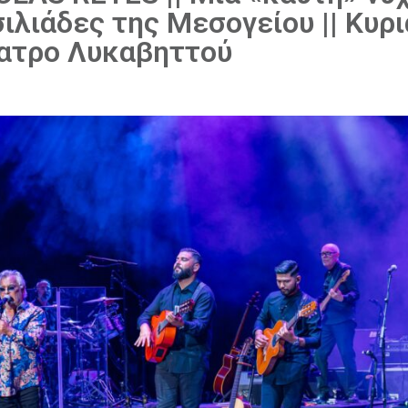
ιλιάδες της Μεσογείου || Κυρ
έατρο Λυκαβηττού