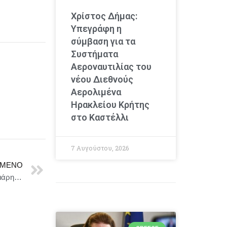
Χρίστος Δήμας:
Υπεγράφη η
σύμβαση για τα
Συστήματα
Αεροναυτιλίας του
νέου Διεθνούς
Αερολιμένα
Ηρακλείου Κρήτης
στο Καστέλλι
7 Αυγούστου, 2026
ΜΕΝΟ
Από τη Δευτέρα 23 Ιουνίου οι “Όρνιθες” του Άρη Μπινιάρη με τον Γιώργο Χρυσοστόμου και τον Οδυσσέα Παπασπηλιόπουλο ανοίγουν ξανά τα φτερά τους!