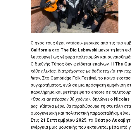
Ο ήχος τους έχει «ντύσει» μερικές από τις πιο ε
California
στο
The Big Lebowski
μέχρι τη latin ε
λειτουργεί ως γέφυρα πολιτισμών και συναισθημά
Ο διεθνής Τύπος δεν φείδεται επαίνων. Η
The Gu
κάθε ηλικίας, διατρέχοντας με δεξιοτεχνία την πο
hits»
. Στο Cambridge Folk Festival, το κοινό εκσ
συγκροτήματος, ενώ σε μια πρόσφατη εμφάνιση σ
παραλήρημα και μετέτρεψε το encore σε τελετουρ
«Όσο κι αν πέρασαν 30 χρόνια»
, δηλώνει ο
Nicolas
μας. Κάποια μέρα, θα παραδώσουμε τη σκυτάλη στα
οικογενειακή και πολιτιστική παρακαταθήκη, είναι
Στις
21 Σεπτεμβρίου 2025
, το
Θέατρο Λυκαβη
ενέργεια μιας μουσικής που εκτείνεται μέσα από γ