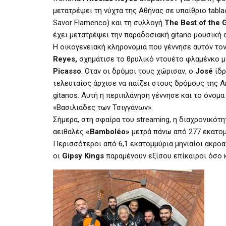
μετατρέψει τη νύχτα της Αθήνας σε υπαίθριο tabl
Savor Flamenco) και τη συλλογή
The Best of the 
έχει μετατρέψει την παραδοσιακή gitano μουσική 
Η οικογενειακή κληρονομιά που γέννησε αυτόν τον 
Reyes,
σχημάτισε το θρυλικό ντουέτο φλαμένκο 
Picasso
. Όταν οι δρόμοι τους χώρισαν, ο
José
ίδρ
τελευταίος άρχισε να παίζει στους δρόμους της A
gitanos. Αυτή η περιπλάνηση γέννησε και το όνομ
«Βασιλιάδες των Τσιγγάνων».
Σήμερα, στη σφαίρα του streaming, η διαχρονικότ
αειθαλές
«Bamboléo»
μετρά πάνω από 277 εκατομ
Περισσότεροι από 6,1 εκατομμύρια μηνιαίοι ακροα
οι
Gipsy Kings
παραμένουν εξίσου επίκαιροι όσο κ