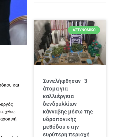
ΑΣΤΥΝΟΜΙΚΌ
Συνελήφθησαν -3-
ρόκου και
άτομα για
καλλιέργεια
δενδρυλλίων
ουργός
κάνναβης μέσω της
α, χθες,
υδροπονικής
μαροκινή
μεθόδου στην
ευρύτερη περιοχή