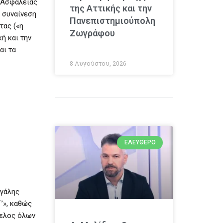
υ Ασφαλείας
της Αττικής και την
ή συναίνεση
Πανεπιστημιούπολη
τας («η
Ζωγράφου
ή και την
αι τα
8 Αυγούστου, 2026
ΕΛΕΎΘΕΡΟ
εγάλης
’», καθώς
φελος όλων