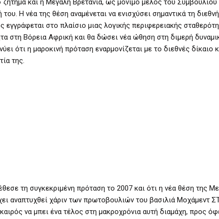
ο ζήτημα και η Μεγάλη Βρετανία, ως μόνιμο μέλος του Συμβουλίο
ή του. Η νέα της θέση αναμένεται να ενισχύσει σημαντικά τη διεθν
ώς εγγράφεται στο πλαίσιο μιας λογικής περιφερειακής σταθερότη
τα στη Βόρεια Αφρική και θα δώσει νέα ώθηση στη διμερή δυναμικ
ει ότι η μαροκινή πρόταση εναρμονίζεται με το διεθνές δίκαιο κ
ία της.
θεσε τη συγκεκριμένη πρόταση το 2007 και ότι η νέα θέση της Μ
έχει αναπτυχθεί χάριν των πρωτοβουλιών του βασιλιά Μοχάμεντ ΣΤ
 καιρός να μπει ένα τέλος στη μακροχρόνια αυτή διαμάχη, προς ό