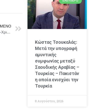
ΕΛΕΎΘΕΡΟ
ΜΕΝΟ
Η μεσόφωνος Δέσποινα Μανέα και η πιανίστα Μαρία-Χριστίνα Κριθαρά, στη Galerie Δημιουργών
Κώστας Τσουκαλάς:
Μετά την υπογραφή
αμυντικής
συμφωνίας μεταξύ
Σαουδικής Αραβίας –
Τουρκίας – Πακιστάν
η οποία ενισχύει την
Τουρκία
8 Αυγούστου, 2026