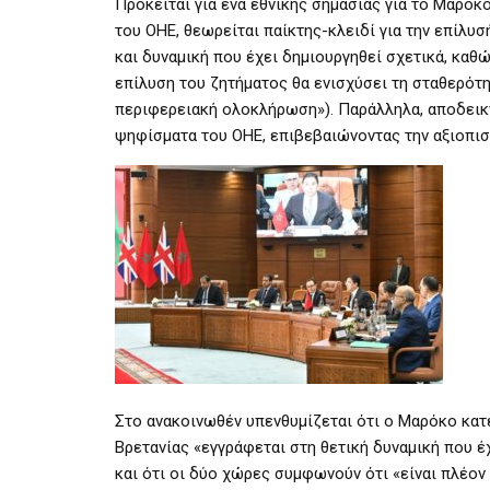
Πρόκειται για ένα εθνικής σημασίας για το Μαρόκ
του OHE, θεωρείται παίκτης-κλειδί για την επίλυσ
και δυναμική που έχει δημιουργηθεί σχετικά, καθ
επίλυση του ζητήματος θα ενισχύσει τη σταθερότη
περιφερειακή ολοκλήρωση»). Παράλληλα, αποδεικνύ
ψηφίσματα του ΟΗΕ, επιβεβαιώνοντας την αξιοπιστ
Στο ανακοινωθέν υπενθυμίζεται ότι ο Μαρόκο κατέ
Βρετανίας «εγγράφεται στη θετική δυναμική που 
και ότι οι δύο χώρες συμφωνούν ότι «είναι πλέον