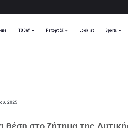
ome
TODAY
Ρεπορτάζ
Look_at
Sports
ίου, 2025
α θέση στο ζήτημα της Δυτική