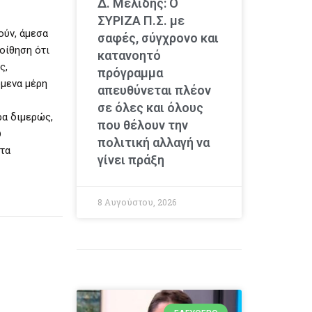
Δ. Μελίδης: Ο
ΣΥΡΙΖΑ Π.Σ. με
ούν, άμεσα
σαφές, σύγχρονο και
ποίθηση ότι
κατανοητό
ς,
πρόγραμμα
όμενα μέρη
απευθύνεται πλέον
σε όλες και όλους
ρα διμερώς,
που θέλουν την
υ
πολιτική αλλαγή να
 τα
γίνει πράξη
8 Αυγούστου, 2026