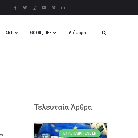
ART
GOOD_LIFE
Διάφορα
Τελευταία Άρθρα
ς
ΕΥΡΩΠΑΪΚΉ ΈΝΩΣΗ