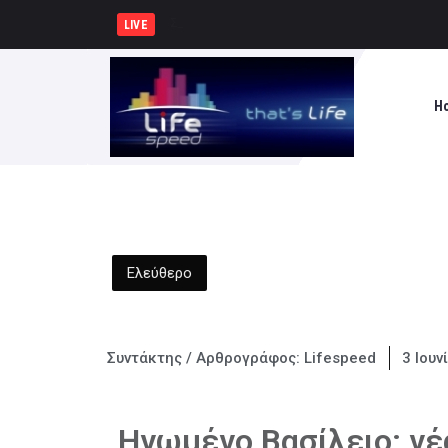
Συνελήφθησαν -3- άτομα για καλλ
LIVE
H
Ελεύθερο
Συντάκτης / Αρθρογράφος:
Lifespeed
3 Ιουν
Hνωμένο Βασίλειο: νέ