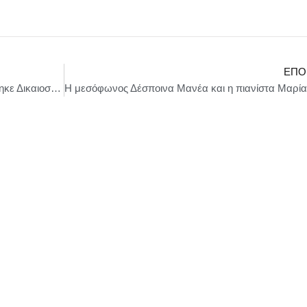
ΕΠΌ
Ζωή Κωνσταντοπούλου : Σήμερα δεν αποδόθηκε Δικαιοσύνη, ούτε θα μπορούσε να αποδοθεί Δικαιοσύνη