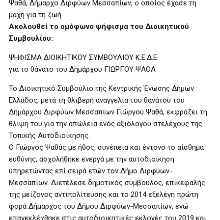
Ψαθά, Δήμαρχο Διρφύων Μεσσαπίων, ο οποίος έχασε τη
μάχη για τη ζωή.
Ακολουθεί το ομόφωνο ψήφισμα του Διοικητικού
Συμβουλίου:
ΨΗΦΙΣΜΑ ΔΙΟΙΚΗΤΙΚΟΥ ΣΥΜΒΟΥΛΙΟΥ Κ.Ε.Δ.Ε.
για το θάνατο του Δημάρχου ΓΙΩΡΓΟΥ ΨΑΘΑ
Το Διοικητικό Συμβούλιο της Κεντρικής Ένωσης Δήμων
Ελλάδος, μετά τη θλιβερή αναγγελία του θανάτου του
Δημάρχου Διρφύων Μεσσαπίων Γιώργου Ψαθά, εκφράζει τη
θλίψη του για την απώλεια ενός αξιόλογου στελέχους της
Τοπικής Αυτοδιοίκησης.
Ο Γιώργος Ψαθάς με ήθος, συνέπεια και έντονο το αίσθημα
ευθύνης, ασχολήθηκε ενεργά με την αυτοδιοίκηση
υπηρετώντας επί σειρά ετών τον Δήμο Διρφύων-
Μεσσαπίων. Διετέλεσε δημοτικός σύμβουλος, επικεφαλής
της μείζονος αντιπολίτευσης και το 2014 εξελέγη πρώτη
φορά Δήμαρχος του Δήμου Διρφύων-Μεσσαπίων, ενώ
επανεκλέχθηκε στις αυτοδιοικητικές εκλογές του 2019 και