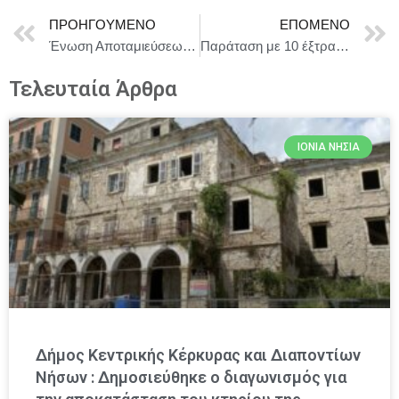
ΠΡΟΗΓΟΎΜΕΝΟ
ΕΠΌΜΕΝΟ
Ένωση Αποταμιεύσεων και Επενδύσεων: Το Συμβούλιο συμφωνεί σε θέση σχετικά με την αναζωογόνηση της αγοράς τιτλοποιήσεων της ΕΕ
Παράταση με 10 έξτρα παραστάσεις για την «Εκδίκηση του Φώτη»| Ο Βασίλης Βηλαράς αναμετριέται με την Pop Μυθολογία μιας ολόκληρης γενιάς
Τελευταία Άρθρα
ΙΌΝΙΑ ΝΗΣΙΆ
Δήμος Κεντρικής Κέρκυρας και Διαποντίων
Νήσων : Δημοσιεύθηκε ο διαγωνισμός για