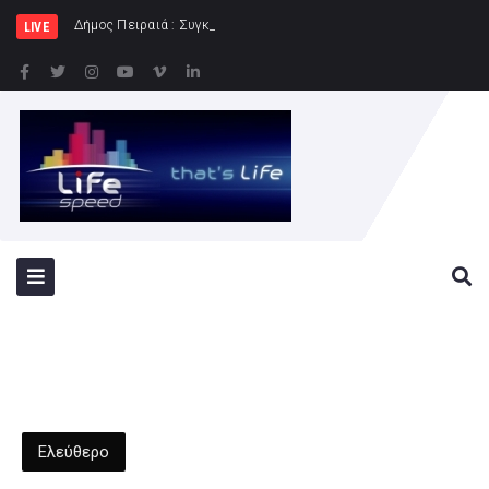
Δήμος Πειραιά : Συγκέντρωση ειδών διατροφής
LIVE
Ελεύθερο