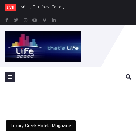
Δήμος Πατρέων : Τα παιδιά των Ημερήσιων Παιδικ
LIVE
Luxury Greek Hotels Magazine