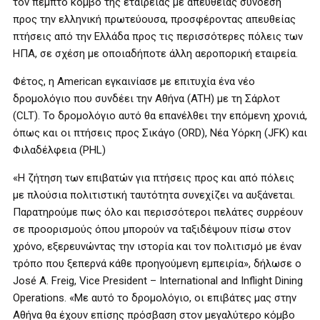
τον πέμπτο κόμβο της εταιρείας με απευθείας σύνδεση
προς την ελληνική πρωτεύουσα, προσφέροντας απευθείας
πτήσεις από την Ελλάδα προς τις περισσότερες πόλεις των
ΗΠΑ, σε σχέση με οποιαδήποτε άλλη αεροπορική εταιρεία.
Φέτος, η American εγκαινίασε με επιτυχία ένα νέο
δρομολόγιο που συνδέει την Αθήνα (ATH) με τη Σάρλοτ
(CLT). Το δρομολόγιο αυτό θα επανέλθει την επόμενη χρονιά,
όπως και οι πτήσεις προς Σικάγο (ORD), Νέα Υόρκη (JFK) και
Φιλαδέλφεια (PHL)
«Η ζήτηση των επιβατών για πτήσεις προς και από πόλεις
με πλούσια πολιτιστική ταυτότητα συνεχίζει να αυξάνεται.
Παρατηρούμε πως όλο και περισσότεροι πελάτες συρρέουν
σε προορισμούς όπου μπορούν να ταξιδέψουν πίσω στον
χρόνο, εξερευνώντας την ιστορία και τον πολιτισμό με έναν
τρόπο που ξεπερνά κάθε προηγούμενη εμπειρία», δήλωσε ο
José A. Freig, Vice President – International and Inflight Dining
Operations. «Με αυτό το δρομολόγιο, οι επιβάτες μας στην
Αθήνα θα έχουν επίσης πρόσβαση στον μεγαλύτερο κόμβο