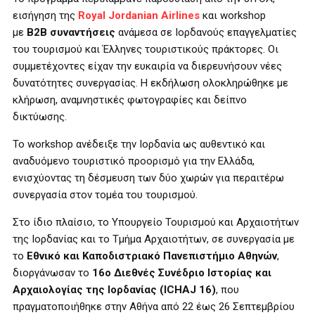
εισήγηση της
Royal Jordanian Airlines
και workshop
με
Β2Β συναντήσεις
ανάμεσα σε Ιορδανούς επαγγελματίες
του τουρισμού και Έλληνες τουριστικούς πράκτορες. Οι
συμμετέχοντες είχαν την ευκαιρία να διερευνήσουν νέες
δυνατότητες συνεργασίας. Η εκδήλωση ολοκληρώθηκε με
κλήρωση, αναμνηστικές φωτογραφίες και δείπνο
δικτύωσης.
Το workshop ανέδειξε την Ιορδανία ως αυθεντικό και
αναδυόμενο τουριστικό προορισμό για την Ελλάδα,
ενισχύοντας τη δέσμευση των δύο χωρών για περαιτέρω
συνεργασία στον τομέα του τουρισμού.
Στο ίδιο πλαίσιο, το Υπουργείο Τουρισμού και Αρχαιοτήτων
της Ιορδανίας και το Τμήμα Αρχαιοτήτων, σε συνεργασία με
το
Εθνικό και Καποδιστριακό Πανεπιστήμιο Αθηνών
,
διοργάνωσαν το
16ο Διεθνές Συνέδριο Ιστορίας και
Αρχαιολογίας της Ιορδανίας (ICHAJ 16)
, που
πραγματοποιήθηκε στην Αθήνα από 22 έως 26 Σεπτεμβρίου