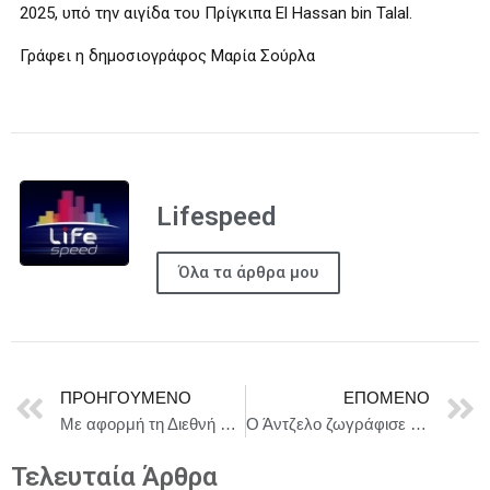
2025, υπό την αιγίδα του Πρίγκιπα El Hassan bin Talal.
Γράφει η δημοσιογράφος Μαρία Σούρλα
Lifespeed
Όλα τα άρθρα μου
ΠΡΟΗΓΟΎΜΕΝΟ
ΕΠΌΜΕΝΟ
Με αφορμή τη Διεθνή Ημέρα Φιλανθρωπίας, τα “Bread Factory” διοργάνωσαν ένα μοναδικό charity event, στηρίζοντας το έργο του Κέντρου Διημέρευσης – Ημερήσιας Φροντίδας για Άτομα με Ειδικές Ανάγκες, «Όλοι Εμείς Μαζί» !
Ο Άντζελο ζωγράφισε για ακόμα μια φορά την ψυχή του – ARTE GARDEN
Τελευταία Άρθρα