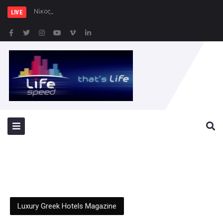
Νίκος Χαρδαλιάς: Ξεκινάμε στ
LIVE
Luxury Greek Hotels Magazine