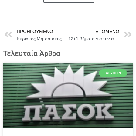
ΠΡΟΗΓΟΎΜΕΝΟ
ΕΠΌΜΕΝΟ
Κυριάκος Μητσοτάκης : Η πρόσφατη ένταση στις ευρωατλαντικές σχέσεις δείχνει να αποκλιμακώνεται, όμως κανείς δεν γνωρίζει τι θα ακολουθήσει,
12+1 βήματα για την αξιοποίηση του Εθνικού Ορυκτού Πλούτου
Τελευταία Άρθρα
ΕΛΕΎΘΕΡΟ