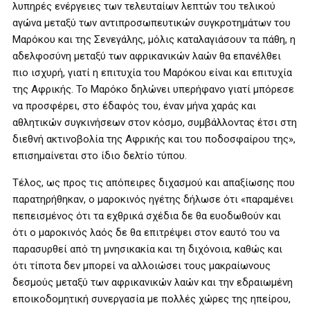
λυπηρές ενέργειες των τελευταίων λεπτών του τελικού
αγώνα μεταξύ των αντιπροσωπευτικών συγκροτημάτων του
Μαρόκου και της Σενεγάλης, μόλις καταλαγιάσουν τα πάθη, η
αδελφοσύνη μεταξύ των αφρικανικών λαών θα επανέλθει
πιο ισχυρή, γιατί η επιτυχία του Μαρόκου είναι και επιτυχία
της Αφρικής. Το Μαρόκο δηλώνει υπερήφανο γιατί μπόρεσε
να προσφέρει, στο έδαφός του, έναν μήνα χαράς και
αθλητικών συγκινήσεων στον κόσμο, συμβάλλοντας έτσι στη
διεθνή ακτινοβολία της Αφρικής και του ποδοσφαίρου της»,
επισημαίνεται στο ίδιο δελτίο τύπου.
Τέλος, ως προς τις απόπειρες διχασμού και απαξίωσης που
παρατηρήθηκαν, ο μαροκινός ηγέτης δήλωσε ότι «παραμένει
πεπεισμένος ότι τα εχθρικά σχέδια δε θα ευοδωθούν και
ότι ο μαροκινός λαός δε θα επιτρέψει στον εαυτό του να
παρασυρθεί από τη μνησικακία και τη διχόνοια, καθώς και
ότι τίποτα δεν μπορεί να αλλοιώσει τους μακραίωνους
δεσμούς μεταξύ των αφρικανικών λαών και την εδραιωμένη
εποικοδομητική συνεργασία με πολλές χώρες της ηπείρου,