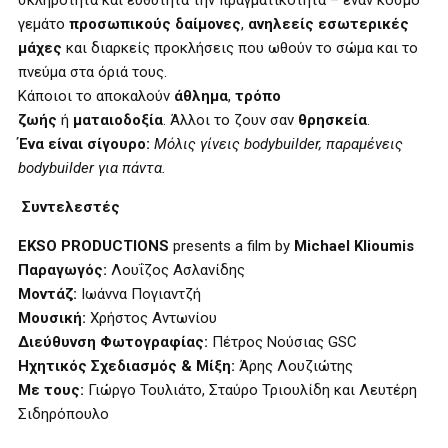
σκληρότητα και ευθύτητα την πραγματικότητα – έναν κόσμο
γεμάτο
προσωπικούς δαίμονες
,
ανηλεείς εσωτερικές
μάχες
και διαρκείς προκλήσεις που ωθούν το σώμα και το
πνεύμα στα όριά τους.
Κάποιοι το αποκαλούν
άθλημα
,
τρόπο
ζωής
ή
ματαιοδοξία
. Άλλοι το ζουν σαν
θρησκεία
.
Ένα είναι σίγουρο:
Μόλις γίνεις bodybuilder, παραμένεις
bodybuilder για πάντα.
Συντελεστές
EKSO PRODUCTIONS
presents a film by
Michael Klioumis
Παραγωγός:
Λουΐζος Ασλανίδης
Μοντάζ:
Ιωάννα Πογιαντζή
Μουσική:
Χρήστος Αντωνίου
Διεύθυνση Φωτογραφίας:
Πέτρος Νούσιας GSC
Ηχητικός Σχεδιασμός & Μίξη:
Άρης Λουζιώτης
Με τους:
Γιώργο Τουλιάτο, Σταύρο Τριουλίδη και Λευτέρη
Σιδηρόπουλο