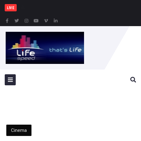
Δήμος Πειραιά :
LIVE
Cinema