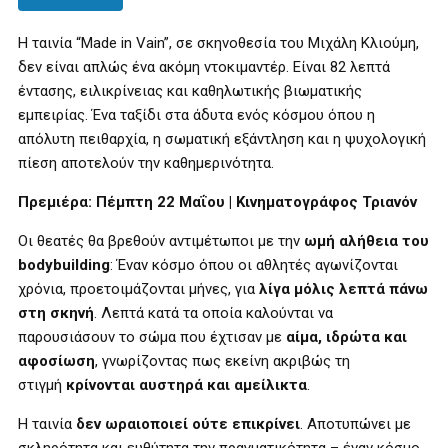
Η ταινία “Made in Vain”, σε σκηνοθεσία του Μιχάλη Κλιούμη,
δεν είναι απλώς ένα ακόμη ντοκιμαντέρ. Είναι 82 λεπτά
έντασης, ειλικρίνειας και καθηλωτικής βιωματικής
εμπειρίας. Ένα ταξίδι στα άδυτα ενός κόσμου όπου η
απόλυτη πειθαρχία, η σωματική εξάντληση και η ψυχολογική
πίεση αποτελούν την καθημερινότητα.
Πρεμιέρα: Πέμπτη 22 Μαΐου | Κινηματογράφος Τριανόν
Οι θεατές θα βρεθούν αντιμέτωποι με την
ωμή αλήθεια του
bodybuilding
: Έναν κόσμο όπου οι αθλητές αγωνίζονται
χρόνια, προετοιμάζονται μήνες, για
λίγα μόλις λεπτά πάνω
στη σκηνή
. Λεπτά κατά τα οποία καλούνται να
παρουσιάσουν το σώμα που έχτισαν με
αίμα, ιδρώτα και
αφοσίωση
, γνωρίζοντας πως εκείνη ακριβώς τη
στιγμή
κρίνονται αυστηρά και αμείλικτα
.
Η ταινία
δεν ωραιοποιεί ούτε επικρίνει
. Αποτυπώνει με