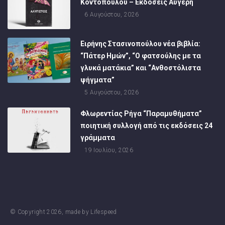
Κοντοπούλου – Εκδόσεις Αυγέρη
6 Αυγούστου, 2026
Ειρήνης Στασινοπούλου νέα βιβλία:
“Πάτερ Ημών”, “Ο φατσούλης με τα
γλυκά ματάκια” και “Ανθοστόλιστα
ψήγματα”
5 Αυγούστου, 2026
Φλωρεντίας Ρήγα “Παραμυθήματα”
ποιητική συλλογή από τις εκδόσεις 24
γράμματα
19 Ιουλίου, 2026
© Copyright
2026
, made by
Lifespeed