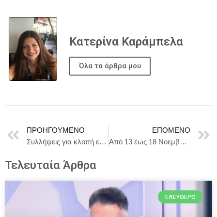
Κατερίνα Καράμπελα
Όλα τα άρθρα μου
ΠΡΟΗΓΟΎΜΕΝΟ
ΕΠΌΜΕΝΟ
Συλλήψεις για κλοπή ελαιόπανων στα Φιλιατρά
Από 13 έως 18 Νοεμβρίου οι αιτήσεις κατ’ εξαίρεση μετεγγραφών/μετακινήσεων για τους ενδιαφερόμενους φοιτητές
Τελευταία Άρθρα
ΕΛΕΎΘΕΡΟ