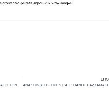
es.gr/event/o-peiratis-mpou-2025-26/?lang=el
ΕΠΌ
“ΝΑ ΚΛΑΙΣ ΑΥΤΟΥΣ ΠΟΥ ΔΕ ΔΑΚΡΥΖΟΥΝΕ” ΑΠΟ ΤΟΝ ΚΩΣΤΑ ΜΑΚΕΔΟΝΑ (ΜΟΥΣΙΚΗ: ΓΙΑΝΝΗΣ ΧΡΙΣΤΟΔΟΥΛΟΠΟΥΛΟΣ/ΣΤΙΧΟΙ: ΛΕΥΤΕΡΗΣ ΠΑΠΑΔΟΠΟΥΛΟΣ)