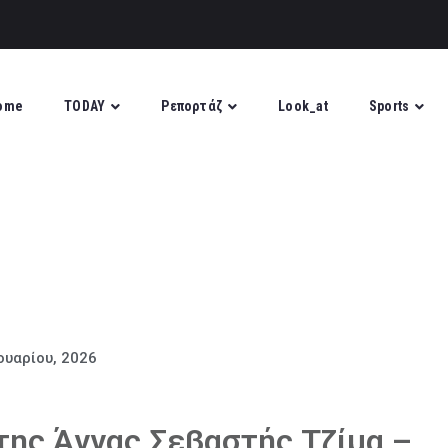
ome
TODAY
Ρεπορτάζ
Look_at
Sports
ουαρίου, 2026
ης Άννας Σεβαστής Τζίμα –