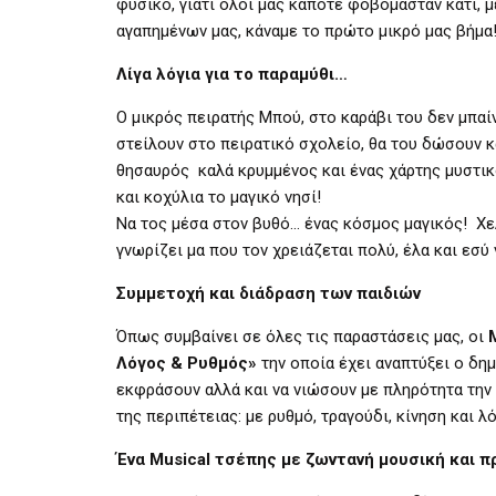
φυσικό, γιατί όλοι μας κάποτε φοβόμασταν κάτι, μ
αγαπημένων μας, κάναμε το πρώτο μικρό μας βήμα! 
Λίγα λόγια για το παραμύθι…
Ο μικρός πειρατής Μπού, στο καράβι του δεν μπαίνε
στείλουν στο πειρατικό σχολείο, θα του δώσουν κ
θησαυρός καλά κρυμμένος και ένας χάρτης μυστικό
και κοχύλια το μαγικό νησί!
Να τος μέσα στον βυθό… ένας κόσμος μαγικός! Χε
γνωρίζει μα που τον χρειάζεται πολύ, έλα και εσύ
Συμμετοχή και διάδραση των παιδιών
Όπως συμβαίνει σε όλες τις παραστάσεις μας, οι
Λόγος & Ρυθμός»
την οποία έχει αναπτύξει ο δη
εκφράσουν αλλά και να νιώσουν με πληρότητα την 
της περιπέτειας: με ρυθμό, τραγούδι, κίνηση και λό
Ένα Musical τσέπης με ζωντανή μουσική και 