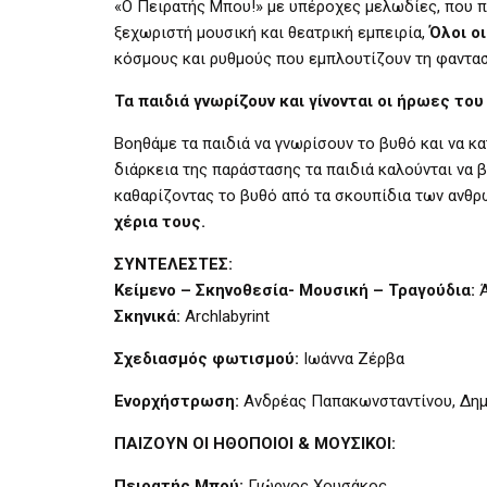
«Ο Πειρατής Μπου!» με υπέροχες μελωδίες, που πα
ξεχωριστή μουσική και θεατρική εμπειρία,
Όλοι ο
κόσμους και ρυθμούς που εμπλουτίζουν τη φαντασ
Τα παιδιά γνωρίζουν και γίνονται οι ήρωες το
Βοηθάμε τα παιδιά να γνωρίσουν το βυθό και να κ
διάρκεια της παράστασης τα παιδιά καλούνται να 
καθαρίζοντας το βυθό από τα σκουπίδια των ανθρώ
χέρια τους.
ΣΥΝΤΕΛΕΣΤΕΣ:
Κείμενο – Σκηνοθεσία- Μουσική – Τραγούδια:
Ά
Σκηνικά:
Archlabyrint
Σχεδιασμός φωτισμού:
Ιωάννα Ζέρβα
Ενορχήστρωση:
Ανδρέας Παπακωνσταντίνου, Δη
ΠΑΙΖΟΥΝ ΟΙ ΗΘΟΠΟΙΟΙ & ΜΟΥΣΙΚΟΙ:
Πειρατής Μπού:
Γιώργος Χουσάκος