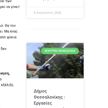
και των
εί να γίνει!
8 Αυγούστου, 2026
λό. Θα τον
ει. Μα ένας
 από φύκια
 δεν
ΚΕΝΤΡΙΚΉ ΜΑΚΕΔΟΝΊΑ
ίνηση,
α
 εξέλιξη
Δήμος
Θεσσαλονίκης :
Εργασίες