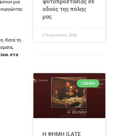
φυτοπροστασίας σε
ιώσουν μια
οδούς της πόλης
ιουργώντας
μας
8 Αυγούστου, 2026
η. Κατά τη
άσματα,
ίναι στα
CINEMA
Η ΦΗΜΗ (LATE