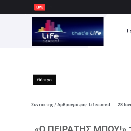
Δήμος Πατρέων : Τα παιδιά των
LIVE
H
Θέατρο
Συντάκτης / Αρθρογράφος:
Lifespeed
28 Ιαν
«O ΠΕΙΡΑΤΗΣ ΜΠΟΥ!» τ