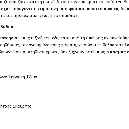
ίζονται ζωντανά στη σκηνή, δίνουν την ευκαιρία στα παιδιά να β
ι ήχοι παράγονται στη σκηνή από φυσικά μουσικά όργανα,
δημ
ία και τη βιωματική γνώση των παιδιών.
υ βυθού!
ατανοήσουν πως η ζωή του εξαρτάται από τη δική μας εν συναίσθησ
βοηθήσουν, τον αγαπημένο τους πειρατή, να σώσει τα θαλάσσια πλ
πων! Γιατί οι αληθινοί ήρωες, δεν ξεχνούν ποτέ, πως
ο κόσμος ε
ννα Σεβαστή Τζίμα
μήτρης Σκούρτης