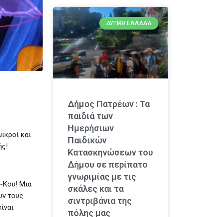
ΔΥΤΙΚΉ ΕΛΛΆΔΑ
Δήμος Πατρέων : Τα
παιδιά των
Ημερήσιων
ικροί και
Παιδικών
ής!
Κατασκηνώσεων του
Δήμου σε περίπατο
γνωριμίας με τις
-Κου! Μια
σκάλες και τα
υν τους
σιντριβάνια της
ίναι
πόλης μας