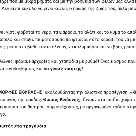
έχρι που με μικρά βήματα και με την βοήθεια των φίλων μας αλλά 
Δεν είναι εύκολο να γίνει κανείς ο ήρωας της ζωής του, αλλά μπορ
ι γιατί φοβάται το νερό, τα ψαράκια, το αλάτι και το κύμα το απα
απέλο και σπαθί, πειρατόσουπα θα φτιάξουν στο καράβι του να μπ
ς μέσα στο βυθό τον στέλνουν, να κολυμπήσει και να βρει, μέσα
λώνες, ψάρια, καρχαρίες και χταπόδια με ρυθμό! Ένας κόσμος που
 να τον βοηθήσεις και
να γίνεις νικητής!
ΜΟΡΦΕΣ ΕΚΦΡΑΣΗΣ
ακολουθώντας την ολιστική προσέγγιση
«Κ
μιουργός της ομάδας,
Θωμάς Κινδύνης,
δίνουν στα παιδιά χώρο ν
εμπειρία του θεάτρου, συμμετέχοντας, με οργανωμένο τρόπο στην
γο.
πρωτότυπα τραγούδια