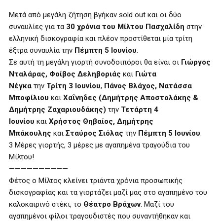
Μετά από μεγάλη ζήτηση βγήκαν sold out και οι δύο
συναυλίες για τα
30 χρόνια του Μίλτου Πασχαλίδη
στην
ελληνική δισκογραφία και πλέον προστίθεται μία τρίτη
έξτρα συναυλία την
Πέμπτη 5 Ιουνίου
.
Σε αυτή τη μεγάλη γιορτή συνοδοιπόροι θα είναι οι
Γιώργος
Νταλάρας, Φοίβος Δεληβοριάς
και
Γιώτα
Νέγκα
την
Τρίτη 3 Ιουνίου
,
Πάνος Βλάχος, Νατάσσα
Μποφίλιου
και
Χαΐνηδες (Δημήτρης Αποστολάκης &
Δημήτρης Ζαχαριουδάκης)
την
Τετάρτη 4
Ιουνίου
και
Χρήστος Θηβαίος, Δημήτρης
Μπάκουλης
και
Σταύρος Σιόλας
την
Πέμπτη 5 Ιουνίου
.
3 Μέρες γιορτής, 3 μέρες με αγαπημένα τραγούδια του
Μίλτου!
——————————
Φέτος ο Μίλτος κλείνει τριάντα χρόνια προσωπικής
δισκογραφίας και τα γιορτάζει μαζί μας στο αγαπημένο του
καλοκαιρινό στέκι, το
Θέατρο Βράχων
. Μαζί του
αγαπημένοι φίλοι τραγουδιστές που συναντήθηκαν και