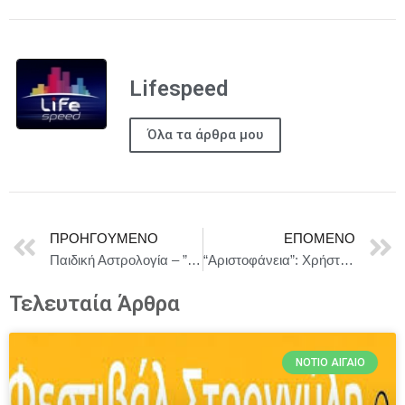
Lifespeed
Όλα τα άρθρα μου
ΠΡΟΗΓΟΎΜΕΝΟ
ΕΠΌΜΕΝΟ
Παιδική Αστρολογία – ” Ο τόμος της Θεμελίωσης Εισαγωγή στην Παιδική Αστρολογία ” από την Ελίνα Βατικιώτη
“Αριστοφάνεια”: Χρήστος Λεοντής, Στ. Κραουνάκης, Τ. Χριστογιαννόπουλος και η Κλαυδία || Δευτέρα, 1η Σεπτεμβρίου στο Ηρώδειο
Τελευταία Άρθρα
ΝΌΤΙΟ ΑΙΓΑΊΟ