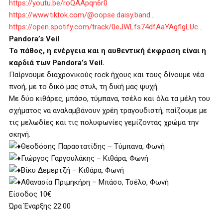
https://youtu.be/roQAApqn6r0
https://www.tiktok.com/@oopse.daisy.band…
https://open.spotify.com/track/0eJWLfs74dfAaYAgflgLUc…
Pandora’s Veil
Το πάθος, η ενέργεια και η αυθεντική έκφραση είναι η
καρδιά των Pandora’s Veil.
Παίρνουμε διαχρονικούς rock ήχους και τους δίνουμε νέα
πνοή, με το δικό μας στυλ, τη δική μας ψυχή.
Με δύο κιθάρες, μπάσο, τύμπανα, τσέλο και όλα τα μέλη του
σχήματος να αναλαμβάνουν χρέη τραγουδιστή, παίζουμε με
τις μελωδίες και τις πολυφωνίες γεμίζοντας χρώμα την
σκηνή.
Θεοδόσης Παραστατίδης – Τύμπανα, Φωνή
Γιώργος Γαργουλάκης – Κιθάρα, Φωνή
Βίκυ Δεμερτζή – Κιθάρα, Φωνή
Αθανασία Πριμηκήρη – Μπάσο, Τσέλο, Φωνή
Είσοδος 10€
Ώρα Έναρξης 22.00