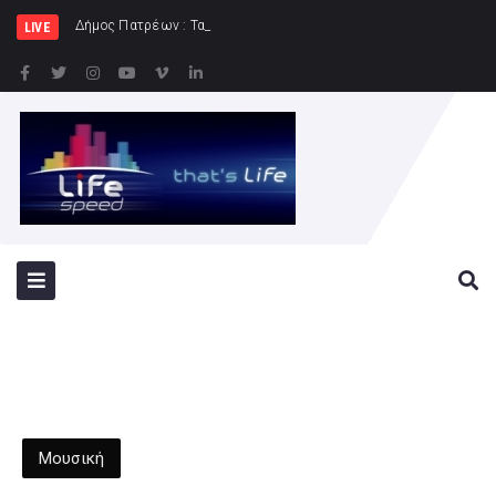
Δήμος Πατρέων : Τα παιδιά των Ημερήσιων Πα
LIVE
Μουσική