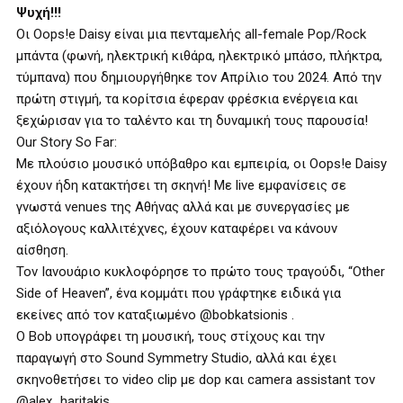
Ψυχή!!!
Οι Oops!e Daisy είναι μια πενταμελής all-female Pop/Rock
μπάντα (φωνή, ηλεκτρική κιθάρα, ηλεκτρικό μπάσο, πλήκτρα,
τύμπανα) που δημιουργήθηκε τον Απρίλιο του 2024. Από την
πρώτη στιγμή, τα κορίτσια έφεραν φρέσκια ενέργεια και
ξεχώρισαν για το ταλέντο και τη δυναμική τους παρουσία!
Our Story So Far:
Με πλούσιο μουσικό υπόβαθρο και εμπειρία, οι Oops!e Daisy
έχουν ήδη κατακτήσει τη σκηνή! Με live εμφανίσεις σε
γνωστά venues της Αθήνας αλλά και με συνεργασίες με
αξιόλογους καλλιτέχνες, έχουν καταφέρει να κάνουν
αίσθηση.
Τον Ιανουάριο κυκλοφόρησε το πρώτο τους τραγούδι, “Other
Side of Heaven”, ένα κομμάτι που γράφτηκε ειδικά για
εκείνες από τον καταξιωμένο @bobkatsionis .
Ο Bob υπογράφει τη μουσική, τους στίχους και την
παραγωγή στο Sound Symmetry Studio, αλλά και έχει
σκηνοθετήσει το video clip με dop και camera assistant τον
@alex_haritakis