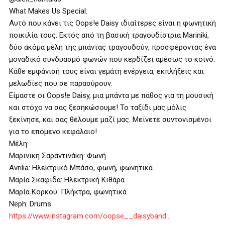
What Makes Us Special:
Αυτό που κάνει τις Oops!e Daisy ιδιαίτερες είναι η φωνητική
ποικιλία τους. Εκτός από τη βασική τραγουδίστρια Mariniki,
δύο ακόμα μέλη της μπάντας τραγουδούν, προσφέροντας ένα
μοναδικό συνδυασμό φωνών που κερδίζει αμέσως το κοινό.
Κάθε εμφάνισή τους είναι γεμάτη ενέργεια, εκπλήξεις και
μελωδίες που σε παρασύρουν.
Είμαστε οι Oops!e Daisy, μια μπάντα με πάθος για τη μουσική
και στόχο να σας ξεσηκώσουμε! Το ταξίδι μας μόλις
ξεκίνησε, και σας θέλουμε μαζί μας. Μείνετε συντονισμένοι
για το επόμενο κεφάλαιο!
Μέλη:
Μαρινικη Σαραντινάκη: Φωνή
Avrilia: Ηλεκτρικό Μπάσο, φωνή, φωνητικά
Μαρία Σκαφίδα: Ηλεκτρική Κιθάρα
Μαρία Κορκού: Πλήκτρα, φωνητικά
Neph: Drums
https://www.instagram.com/oopse__daisyband…