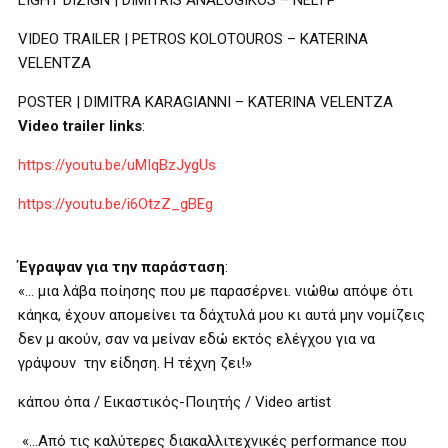
LIGHT DIZIGN | DIMITRIS ANALOGIKOS – NELI P
VIDEO TRAILER | PETROS KOLOTOUROS – KATERINA
VELENTZA
POSTER | DIMITRA KARAGIANNI – KATERINA VELENTZA
Video trailer links
:
https
://
youtu
.
be
/
uMIqBzJygUs
https
://
youtu
.
be
/
i
6
OtzZ
_
gBEg
Έγραψαν για την παράσταση
:
«… μια λάβα ποίησης που με παρασέρνει. νιώθω απόψε ότι
κάηκα, έχουν απομείνει τα δάχτυλά μου κι αυτά μην νομίζεις
δεν μ ακούν, σαν να μείναν εδώ εκτός ελέγχου για να
γράψουν την είδηση. Η τέχνη ζει!»
κάπου όπα / Εικαστικός-Ποιητής /
Video
artist
«…Από τις καλύτερες διακαλλιτεχνικές performance που