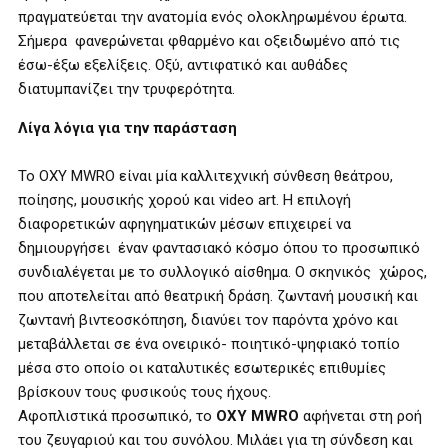
πραγματεύεται την ανατομία ενός ολοκληρωμένου έρωτα.
Σήμερα φανερώνεται φθαρμένο και οξειδωμένο από τις
έσω-έξω εξελίξεις. Οξύ, αντιφατικό και αυθάδες
διατυμπανίζει την τρυφερότητα.
Λίγα λόγια για την παράσταση
Το
OXY
MWRO
είναι μία καλλιτεχνική σύνθεση θεάτρου,
ποίησης, μουσικής χορού και video art. Η επιλογή
διαφορετικών αφηγηματικών μέσων επιχειρεί να
δημιουργήσει έναν φαντασιακό κόσμο όπου το προσωπικό
συνδιαλέγεται με το συλλογικό αίσθημα. Ο σκηνικός χώρος,
που αποτελείται από θεατρική δράση. ζωντανή μουσική και
ζωντανή βιντεοσκόπηση, διανύει τον παρόντα χρόνο και
μεταβάλλεται σε ένα ονειρικό- ποιητικό-ψηφιακό τοπίο
μέσα στο οποίο οι καταλυτικές εσωτερικές επιθυμίες
βρίσκουν τους φυσικούς τους ήχους.
Aφοπλιστικά προσωπικό, το
OXY MWRO
αφήνεται στη ροή
του ζευγαριού και του συνόλου. Μιλάει για τη σύνδεση και