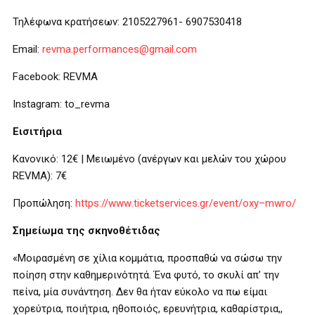
Τηλέφωνα κρατήσεων: 2105227961- 6907530418
Email
:
revma
.
performances
@
gmail
.
com
Facebook
:
REVMA
Instagram
:
to
_
revma
Εισιτήρια
Κανονικό: 12€ | Μειωμένο (ανέργων και μελών του χώρου
REVMA): 7€
Προπώληση:
https
://
www
.
ticketservices
.
gr
/
event
/
oxy
–
mwro
/
Σημείωμα της σκηνοθέτιδας
«Μοιρασμένη σε χίλια κομμάτια, προσπαθώ να σώσω την
ποίηση στην καθημερινότητά. Ένα φυτό, το σκυλί απ’ την
πείνα, μία συνάντηση. Δεν θα ήταν εύκολο να πω είμαι
χορεύτρια, ποιήτρια, ηθοποιός, ερευνήτρια, καθαρίστρια,,