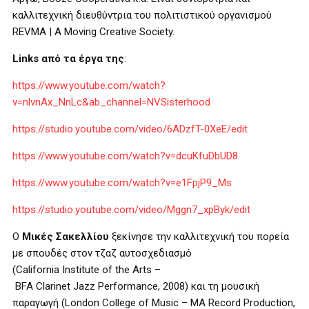
καλλιτεχνική διευθύντρια του πολιτιστικού οργανισμού
REVMA | A Moving Creative Society.
Links από τα έργα της
:
https://www.youtube.com/watch?
v=nlvnAx_NnLc&ab_channel=NVSisterhood
https://studio.youtube.com/video/6ADzfT-0XeE/edit
https://www.youtube.com/watch?v=dcuKfuDbUD8
https://www.youtube.com/watch?v=e1FpjP9_Ms
https://studio.youtube.com/video/Mggn7_xpByk/edit
Ο
Μικές Σακελλίου
ξεκίνησε την καλλιτεχνική του πορεία
με σπουδές στον τζαζ αυτοσχεδιασμό
(
California
Institute
of
the
Arts
–
BFA
Clarinet
Jazz
Performance
, 2008) και τη μουσική
παραγωγή (
London
College
of
Music
–
MA
Record
Production
,