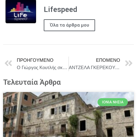
Lifespeed
Όλα τα άρθρα μου
ΠΡΟΗΓΟΎΜΕΝΟ
ΕΠΌΜΕΝΟ
Ο Γιώργος Κουτλής σκηνοθετεί τον Μιχάλη Σαράντη στην ΚΟΥΖΙΝΑ του Άρνολντ Γουέσκερ | ΘΕΑΤΡΟ ΚΙΒΩΤΟΣ | Σεζόν 2025-2026
ΑΝΤΖΕΛΑ ΓΚΕΡΕΚΟΥ: Γεύσεις και Μνήμες – Από τριάντα Κερκυραϊκές συνταγές της μαμάς
Τελευταία Άρθρα
ΙΌΝΙΑ ΝΗΣΙΆ