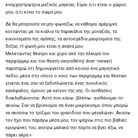
ενορχηστρώτρια μαζικής μαγείας. Είμαι ό,τι είναι ο χώρος
μου, ό,τι είναι το σώμα μου.
Δε θα μπορούσα να μην φωνάζω, να κάθομαι αμέριμνη
κοιτώντας με τα κιάλια τα παρακάλια της μοναξιάς, τα
εικονίσματα της αγάπης, τα αυτοσχέδια μαυρίσματα της
δόξας. Η φωνή μου είναι η ανάσα μου.
Μελετώντας θέατρο και χορό από την πλευρά του
περφόρμερ και του θεατή-σκηνοθέτη(
doer
–
viewer
)
παρατηρώ ότι δημιουργείται από κοινού ένα μαγνητικό
πεδίο, μέσα στο οποίο ο νους των περφορμερ και θεατών
γίνεται ένα, σαν να ξεδιπλώνεται ένας συνολικός
εγκέφαλος, όμοιος με κείνον της γης. Οι αισθήσεις
διακλαδώνονται. Αυτό που κάνω- βλέπω- αισθάνομαι το
ακούω. Σαν να βρίσκομαι σε έναν μικρόκοσμο όπου μπορώ
να ακούσω το τρίξιμο του γρασιδιού που μεγαλώνει. Ακούω
τον ήχο που παράγω μέσα μου, τον ψάχνω στις πιο βαθιές
κρυψώνες του, ανοίγω μαλακά την πόρτα να βγει έξω, να
πάρει αέρα.»