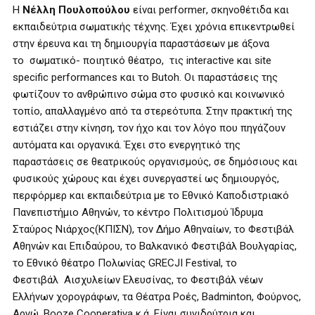
Η
Νέλλη Πουλοπούλου
είναι
performer
, σκηνοθέτιδα και
εκπαιδεύτρια σωματικής τέχνης. Έχει χρόνια επικεντρωθεί
στην έρευνα και τη δημιουργία παραστάσεων με άξονα
το σωματικό- ποιητικό θέατρο, τις interactive και site
specific
performances
και το Butoh. Οι παραστάσεις της
φωτίζουν το ανθρώπινο σώμα στο φυσικό και κοινωνικό
τοπίο, απαλλαγμένο από τα στερεότυπα. Στην πρακτική της
εστιάζει στην κίνηση, τον ήχο και τον λόγο που πηγάζουν
αυτόματα και οργανικά. Έχει στο ενεργητικό της
παραστάσεις σε θεατρικούς οργανισμούς, σε δημόσιους και
φυσικούς χώρους και έχει συνεργαστεί ως δημιουργός,
περφόρμερ και εκπαιδεύτρια με το Εθνικό Καποδιστριακό
Πανεπιστήμιο Αθηνών, το κέντρο Πολιτισμού Ίδρυμα
Σταύρος Νιάρχος(ΚΠΙΣΝ), τον Δήμο Αθηναίων, το Φεστιβάλ
Αθηνών και Επιδαύρου, το Βαλκανικό Φεστιβάλ Βουλγαρίας,
το Εθνικό θέατρο Πολωνίας GRECJI Festival, το
Φεστιβάλ Αισχυλείων Ελευσίνας, το Φεστιβάλ νέων
Ελλήνων χορογράφων, τα Θέατρα Ροές, Badminton, Φούρνος,
Αργώ, Booze Cooperativa κ.ά. Είναι συνιδρύτρια και