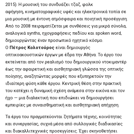
2015). Η μουσική του συνδυάζει τζαζ, φολκ
αφήγηση, κινηματογραφικές υφές και ηλεκτρονικά τοπία σε
μια μουσική με έντονη ατμόσφαιρα και ποιητική προσέγγιση.
Από το 2008 πειραματίζεται με συνθέσεις για μικρά σύνολα,
αναλογικά synths, ηχογραφήσεις πεδίου και spoken word,
δημιουργώντας έναν προσωπικό ηχητικό κόσμο.
Ο
Πέτρος Κολοτούρος
είναι δημιουργός
οπτικοακουστικών έργων με έδρα την Αθήνα. Το έργο του
εκτείνεται από τον ρεαλισμό του δημιουργικού ντοκιμαντέρ
έως την αφαιρετική και αισθητηριακή γλώσσα της οπτικής
ποίησης, αναζητώντας μορφές που εξυπηρετούν την
ιδιαίτερη φύση κάθε έργου. Κεντρική θέση στην πρακτική
του κατέχει η δυναμική σχέση ανάμεσα στην εικόνα και τον
ήχο — μια διαλεκτική που επιδιώκει να δημιουργήσει
εμπειρίες με συναισθηματική και αισθητηριακή απήχηση.
Τα έργα του πραγματεύονται ζητήματα τέχνης, κοινότητας
και συνεργασίας, συχνά μέσα από συλλογικές διαδικασίες
και διακαλλιτεχνικές προσεγγίσεις. Έχει σκηνοθετήσει