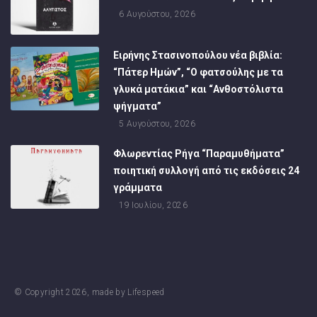
6 Αυγούστου, 2026
Ειρήνης Στασινοπούλου νέα βιβλία:
“Πάτερ Ημών”, “Ο φατσούλης με τα
γλυκά ματάκια” και “Ανθοστόλιστα
ψήγματα”
5 Αυγούστου, 2026
Φλωρεντίας Ρήγα “Παραμυθήματα”
ποιητική συλλογή από τις εκδόσεις 24
γράμματα
19 Ιουλίου, 2026
© Copyright
2026
, made by
Lifespeed