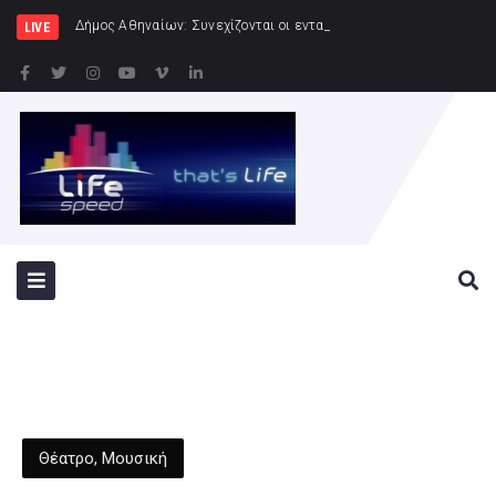
Δήμος Αθηναίων: Συνεχίζονται οι εντατικοί έλεγχοι της Δημοτικής Αστ
LIVE
Θέατρο
,
Μουσική