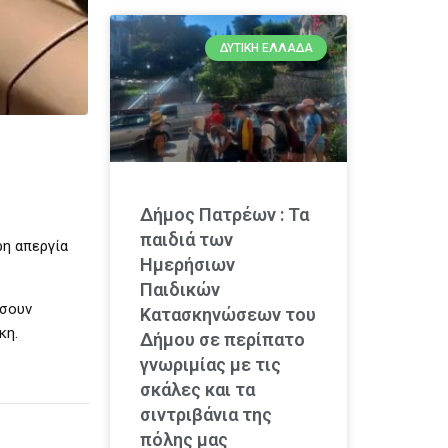
ΔΥΤΙΚΉ ΕΛΛΆΔΑ
Δήμος Πατρέων : Τα
παιδιά των
ρη απεργία
Ημερήσιων
Παιδικών
ήσουν
Κατασκηνώσεων του
κη.
Δήμου σε περίπατο
γνωριμίας με τις
σκάλες και τα
σιντριβάνια της
πόλης μας