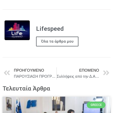
Lifespeed
Όλα τα άρθρα μου
ΠΡΟΗΓΟΎΜΕΝΟ
ΕΠΌΜΕΝΟ
ΠΑΡΟΥΣΙΑΣΗ ΠΡΟΓΡΑΜΜΑΤΟΣ ΤΟΥ 66ου ΦΕΣΤΙΒΑΛ ΚΙΝΗΜΑΤΟΓΡΑΦΟΥ ΘΕΣΣΑΛΟΝΙΚΗΣ 30/10-9/11/2025
Συλλήψεις από την Δ.Α.Ο.Ε. για κατοχή και διακίνηση ναρκωτικών ουσιών με αστυνομική επιχείρηση στην Αγία Βαρβάρα Αττικής
Τελευταία Άρθρα
GREECE