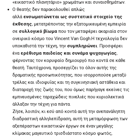
«εικαστικό πλανητάριο» χρωμάτων και συναισθημάτων.
Ο θεατής δεν παρακολουθεί απλώς
αλλά
ενσωματώνεται ως συστατικό στοιχείο της
έκθεσης
, μετατρέποντας την εξατομικευμένη εμπειρία
σε
συλλογικό βίωμα
που τον μεταφέρει ακαριαία στον
ονειρικό κόσμο του Vincent Van Gogh.Η τεχνολογία δεν
υποκαθιστά την τέχνη, την
συμπληρώνει
. Προσφέρει
ένα
ερέθισμα παιδείας και συνάμα ψυχαγωγίας
,
φέρνοντας τον κορυφαίο δημιουργό πιο κοντά σε κάθε
θεατή. Ταυτόχρονα, προσεγγίζει το όλον αυτής της
δραματικής προσωπικότητας, που ισορροπούσε μεταξύ
τρέλας και ιδιοφυΐας και τη συγκινησιακή αστάθεια και
διαταραχή της ζωής του, που όμως παρήγαγε εκείνες τις
εμπνευσμένες ταραχώδεις πινελιές που κυριολεκτικά
άλλαξαν την τέχνη για πάντα.
Ζήσε, λοιπόν, κι εσύ από κοντά αυτή την ανεπανάληπτη
διαδραστική αλληλεπίδραση, αυτή τη μεταμόρφωση των
αξεπέραστων εικαστικών έργων σε έναν μεγάλης
κλίμακας μαγευτικό τρισδιάστατο κόσμο φωτός,