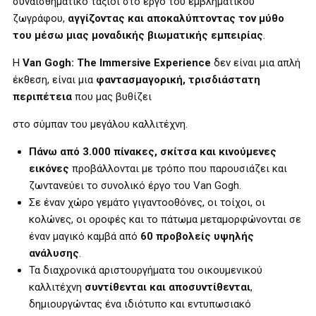
συναισθηματικό ταξίδι στο έργο του εμβληματικού
ζωγράφου,
αγγίζοντας και αποκαλύπτοντας τον μύθο
του μέσω μιας
μοναδική
ς
βιωματικής
εμπειρία
ς
.
Η
Van Gogh: The Immersive Experience
δεν είναι μια απλή
έκθεση, είναι μια
φαντασμαγορική, τρισδιάστατη
περιπέτεια
που μας βυθίζει
στο σύμπαν του μεγάλου καλλιτέχνη.
Πάνω από 3.000 πίνακες, σκίτσα και κινούμενες
εικόνες
προβάλλονται με τρόπο που παρουσιάζει και
ζωντανεύει το συνολικό έργο του Van Gogh.
Σε έναν χώρο γεμάτο γιγαντοοθόνες, οι τοίχοι, οι
κολώνες, οι οροφές και το πάτωμα μεταμορφώνονται σε
έναν μαγικό καμβά από
60 προβολείς υψηλής
ανάλυσης
.
Τα διαχρονικά αριστουργήματα του οικουμενικού
καλλιτέχνη
συντίθενται και αποσυντίθενται
,
δημιουργώντας ένα ιδιότυπο και εντυπωσιακό