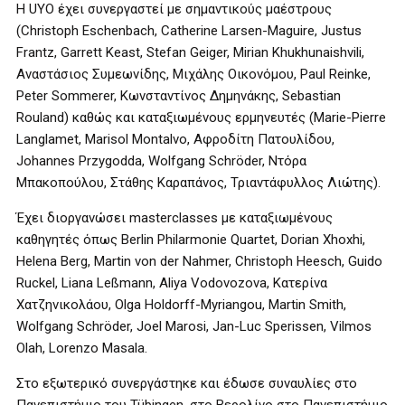
Η UYO έχει συνεργαστεί με σημαντικούς μαέστρους
(Christoph Eschenbach, Catherine Larsen-Maguire, Justus
Frantz, Garrett Keast, Stefan Geiger, Mirian Khukhunaishvili,
Αναστάσιος Συμεωνίδης, Μιχάλης Οικονόμου, Paul Reinke,
Peter Sommerer, Κωνσταντίνος Δημηνάκης, Sebastian
Rouland) καθώς και καταξιωμένους ερμηνευτές (Marie-Pierre
Langlamet, Marisol Montalvo, Αφροδίτη Πατουλίδου,
Johannes Przygodda, Wolfgang Schröder, Ντόρα
Μπακοπούλου, Στάθης Καραπάνος, Τριαντάφυλλος Λιώτης).
Έχει διοργανώσει masterclasses με καταξιωμένους
καθηγητές όπως Berlin Philarmonie Quartet, Dorian Xhoxhi,
Helena Berg, Martin von der Nahmer, Christoph Heesch, Guido
Ruckel, Liana Leßmann, Aliya Vodovozova, Κατερίνα
Χατζηνικολάου, Οlga Ηoldorff-Μyriangou, Μartin Smith,
Wolfgang Schröder, Joel Marosi, Jan-Luc Sperissen, Vilmos
Olah, Lorenzo Masala.
Στο εξωτερικό συνεργάστηκε και έδωσε συναυλίες στο