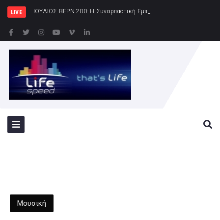
ΙΟΥΛΙΟΣ ΒΕΡΝ 200: Η Συναρπαστική Εμπειρία – Κέντρο Πολιτισμού «Ελλην
LIVE
Μουσική