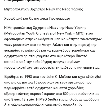
Βιογραφικό Οργανισμού
Μητροπολιτική Ορχήστρα Νέων της Νέας Υόρκης
Χορωδιακά και Ορχηστρικά Προγράμματα
Η Μητροπολιτική Ορχήστρα Νέων της Νέας Υόρκης
(Metropolitan Youth Orchestra of New York – MYO) είναι
αφοσιωμένη στην καλλιέργεια μιας κοινότητας ταλαντούχων
νέων μουσικών από το Λονγκ Άιλαντ και στην παροχή της
ευκαιρίας να μελετούν και να ερμηνεύουν χορωδιακά και
ορχηστρικά αριστουργήματα στο υψηλότερο δυνατό
επίπεδο, υπό την καθοδήγηση αναγνωρισμένων
προσωπικοτήτων της μουσικής εκπαίδευσης και ερμηνείας.
Ιδρύθηκε το 1993 από τον John C. McNeur και έχει εξελιχθεί
από μια ορχήστρα 15 μουσικών σε έναν οργανισμό που
περιλαμβάνει επτά ορχήστρες και επτά χορωδίες,
εξυπηρετώντας περισσότερους από 800 μουσικούς ηλικίας
από 8 έως 18 ετών. Η MYO διαθέτει μια πλούσια παράδοση
διεθνών καλοκαιρινών συναυλιακών περιοδειών,