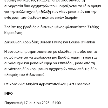
Stickley και Κώστας Ηλιάδης, σηματοδοτώντας τη
συνεργασία δύο ορχηστρών που μοιράζονται το ίδιο όραμα
για την καλλιτεχνική εξέλιξη των νέων μουσικών και την
ενίσχυση των διεθνών πολιτιστικών δεσμών.
Σολίστ της βραδιάς ο διακεκριμένος φλαουτίστας Στάθης
Καραπάνος.
Διεύθυνση Χορωδίας Doreen Fryling και Louise O’Hanlon
Η συναυλία πραγματοποιείται με ελεύθερη είσοδο και το
κοινό καλείται να απολαύσει μια βραδιά γεμάτη ενέργεια,
συναίσθημα και μουσική υψηλού επιπέδου, μέσα από τη
συνάντηση δύο κορυφαίων ορχηστρών νέων από τις δύο
πλευρές του Ατλαντικού.
Επικοινωνία: Μαρίκα Αρβανιτοπούλου | Art Ensemble
INFO
Παρασκευή 17 Ιουλίου 2026 | 21:00