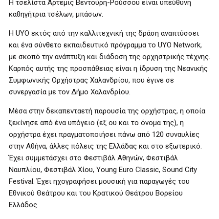
Η τσελίστα Άρτεμις Βεντούρη-Ρούσσου είναι υπεύθυνη
καθηγήτρια τσέλων, μπάσων.
Η UYO εκτός από την καλλιτεχνική της δράση αναπτύσσει
και ένα σύνθετο εκπαιδευτικό πρόγραμμα το UYO Network,
με σκοπό την ανάπτυξη και διάδοση της ορχηστρικής τέχνης.
Καρπός αυτής της προσπάθειας είναι η ίδρυση της Νεανικής
Συμφωνικής Ορχήστρας Χαλανδρίου, που έγινε σε
συνεργασία με τον Δήμο Χαλανδρίου.
Μέσα στην δεκαπενταετή παρουσία της ορχήστρας, η οποία
ξεκίνησε από ένα υπόγειο (εξ ου και το όνομα της), η
ορχήστρα έχει πραγματοποιήσει πάνω από 120 συναυλίες
στην Αθήνα, άλλες πόλεις της Ελλάδας και στο εξωτερικό.
Έχει συμμετάσχει στο Φεστιβάλ Αθηνών, Φεστιβάλ
Ναυπλίου, Φεστιβάλ Χίου, Young Euro Classic, Sound City
Festival. Έχει ηχογραφήσει μουσική για παραγωγές του
Εθνικού Θεάτρου και του Κρατικού Θεάτρου Βορείου
Ελλάδος.