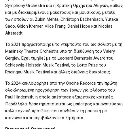
Symphony Orchestra και η Κρατική Ορχήστρα Αθηνών, καθώς
και με διακεκριμένους μαέστρους και μουσικούς, μεταξύ
των οποίων οι Zubin Mehta, Christoph Eschenbach, Yutaka
Sado, Gidon Kremer, Vilde Frang, Daniel Hope και Nicolas
Altstaedt.
Το 2021 πραγματοποίησε το ντεμπούτο του ως σολίστ με τη
Mariinsky Theatre Orchestra υπό τη διεύθυνση του Valery
Gergiev. Έχει τιμηθεί με το Leonard Bernstein Award του
Schleswig-Holstein Musik Festival, το Lotto Prize του
Rheingau Musik Festival και άλλες διεθνείς διακρίσεις.
Το 2024 κυκλοφόρησε από την Ondine Records την πρώτη
ολοκληρωμένη ηχογράφηση των έργων για φλάουτο του
Paul Hindemith, η οποία απέσπασε εξαιρετικές κριτικές.
Παράλληλα, δραστηριοποιείται ως μαέστρος και αναπτύσσει
καλλιτεχνικά πρότζεκτ που συνδέουν τη μουσική με
κοινωνικά και περιβαλλοντικά ζητήματα.