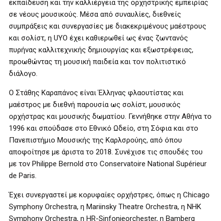
εκπαίδευση και την καλλιέργεια της ορχηστρικής εμπειρίας
σε νέους μουσικούς. Μέσα από συναυλίες, διεθνείς
συμπράξεις και συνεργασίες με διακεκριμένους μαέστρους
και σολίστ, η UYO έχει καθιερωθεί ως ένας ζωντανός
πυρήνας καλλιτεχνικής δημιουργίας και εξωστρέφειας,
προωθώντας τη μουσική παιδεία και τον πολιτιστικό
διάλογο.
Ο Στάθης Καραπάνος είναι Έλληνας φλαουτίστας και
μαέστρος με διεθνή παρουσία ως σολίστ, μουσικός
ορχήστρας και μουσικής δωματίου. Γεννήθηκε στην Αθήνα το
1996 και σπούδασε στο Εθνικό Ωδείο, στη Σόφια και στο
Πανεπιστήμιο Μουσικής της Καρλσρούης, από όπου
αποφοίτησε με άριστα το 2018. Συνέχισε τις σπουδές του
με τον Philippe Bernold στο Conservatoire National Supérieur
de Paris.
Έχει συνεργαστεί με κορυφαίες ορχήστρες, όπως η Chicago
Symphony Orchestra, η Mariinsky Theatre Orchestra, η NHK
Symphony Orchestra, η HR-Sinfonieorchester, η Bamberg