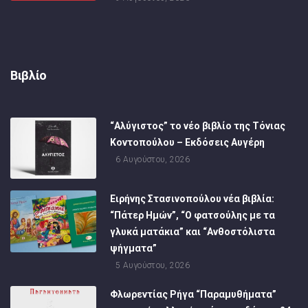
Βιβλίο
“Αλύγιστος” το νέο βιβλίο της Τόνιας
Κοντοπούλου – Εκδόσεις Αυγέρη
6 Αυγούστου, 2026
Ειρήνης Στασινοπούλου νέα βιβλία:
“Πάτερ Ημών”, “Ο φατσούλης με τα
γλυκά ματάκια” και “Ανθοστόλιστα
ψήγματα”
5 Αυγούστου, 2026
Φλωρεντίας Ρήγα “Παραμυθήματα”