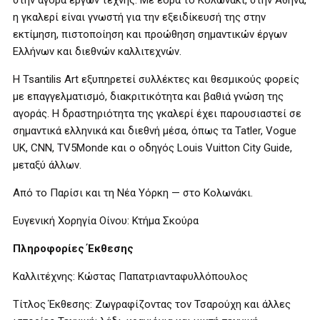
στην αγορά έργων τέχνης. Με έδρα το Κολωνάκι, στην Αθήνα,
η γκαλερί είναι γνωστή για την εξειδίκευσή της στην
εκτίμηση, πιστοποίηση και προώθηση σημαντικών έργων
Ελλήνων και διεθνών καλλιτεχνών.
Η Tsantilis Art εξυπηρετεί συλλέκτες και θεσμικούς φορείς
με επαγγελματισμό, διακριτικότητα και βαθιά γνώση της
αγοράς. Η δραστηριότητα της γκαλερί έχει παρουσιαστεί σε
σημαντικά ελληνικά και διεθνή μέσα, όπως τα Tatler, Vogue
UK, CNN, TV5Monde και ο οδηγός Louis Vuitton City Guide,
μεταξύ άλλων.
Από το Παρίσι και τη Νέα Υόρκη — στο Κολωνάκι.
Ευγενική Χορηγία Οίνου: Κτήμα Σκούρα
Πληροφορίες Έκθεσης
Καλλιτέχνης: Κώστας Παπατριανταφυλλόπουλος
Τίτλος Έκθεσης: Ζωγραφίζοντας τον Τσαρούχη και άλλες