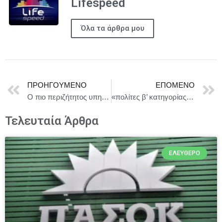
Lifespeed
Όλα τα άρθρα μου
ΠΡΟΗΓΟΎΜΕΝΟ
ΕΠΌΜΕΝΟ
Ο πιο περιζήτητος υπηρέτης του περσινού καλοκαιριού επιστρέφει — ο Βασίλης Χαραλαμπόπουλος ξανά στον «Υπηρέτη δύο Αφεντάδων»!
«πολίτες β’ κατηγορίας» του Brian Friel | Σκηνοθεσία: Τζένη Κόλλια | Το κράτος θα τους ονομάσει τρομοκράτες. Οι θεατές θα δουν την αλήθεια. | Θέατρο Τζένη Καρέζη
Τελευταία Άρθρα
ΕΛΕΎΘΕΡΟ