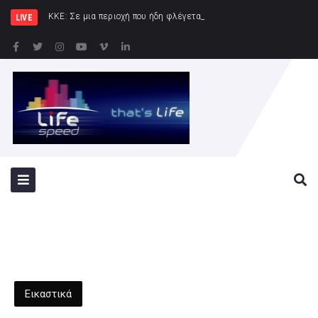
ΚΚΕ: Σε μια περιοχή που ήδη φλέγεται το «αμυντικό» σύμφωνο Του
LIVE
Εικαστικά