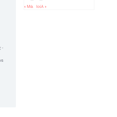
« Μάι
Ιούλ »
 -
να