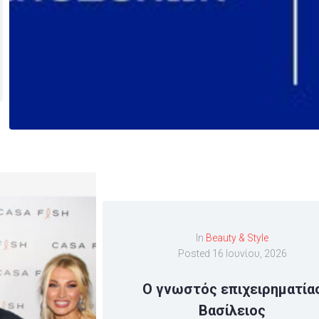
In
Beauty & Style
Posted
16 Ιουνίου, 2026
O γνωστός επιχειρηματία
Βασίλειος