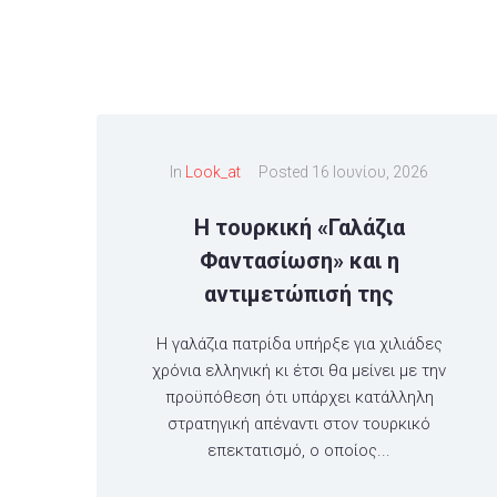
In
Look_at
Posted
16 Ιουνίου, 2026
Η τουρκική «Γαλάζια
Φαντασίωση» και η
αντιμετώπισή της
Η γαλάζια πατρίδα υπήρξε για χιλιάδες
χρόνια ελληνική κι έτσι θα μείνει με την
προϋπόθεση ότι υπάρχει κατάλληλη
στρατηγική απέναντι στον τουρκικό
επεκτατισμό, ο οποίος...