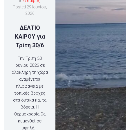
In
Ο Καιρός
Posted
29 Ιουνίου,
2026
ΔΕΛΤΙΟ
ΚΑΙΡΟΥ για
Τρίτη 30/6
Την Tρίτη 30
Ιουνίου 2026 σε
ολόκληρη τη χώρα
αναμένεται
ηλιοφάνεια με
τοπικές βροχές
στα δυτικά και τα
βόρεια. Η
θερμοκρασία θα
κυμανθεί σε
υψηλά...