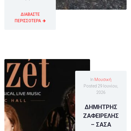
ΔΙΑΒΑΣΤΕ
ΠΕΡΙΣΣΟΤΕΡΑ
In
Μουσική
Posted
29 Ιουνίου,
2026
ΔΗΜΗΤΡΗΣ
ΖΑΦΕΙΡΕΛΗΣ
– ΣΑΣΑ