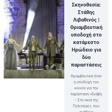
Σκηνοθεσία:
Στάθης
Λιβαθινός |
Θριαμβευτική
υποδοχή στο
κατάμεστο
Ηρώδειο για
δύο
παραστάσεις
Θριαμβευτική ήταν
η υποδοχή του
κοινού για την
παράσταση «Εκάβη
– Στη σκιά της
Πολιτείας», που
ανέβηκε