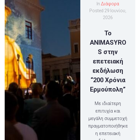
In
Διάφορα
Posted
29 Ιουνίου,
2026
Το
ANIMASYRO
S στην
επετειακή
εκδήλωση
“200 Χρόνια
Ερμούπολη”
Με ιδιαίτερη
επιτυχία και
μεγάλη συμμετοχή
πραγματοποιήθηκε
η επετειακή