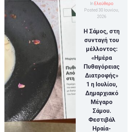
In
Ελεύθερο
Posted
30 Ιουνίου,
2026
Η Σάμος, στη
συνταγή του
μέλλοντος:
«Ημέρα
Πυθαγόρειας
Διατροφής»
1 η Ιουλίου,
Δημαρχιακό
Μέγαρο
Σάμου.
Φεστιβάλ
Ηραία-