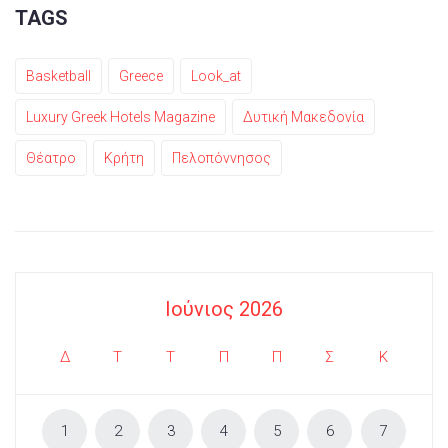
TAGS
Basketball
Greece
Look_at
Luxury Greek Hotels Magazine
Δυτική Μακεδονία
Θέατρο
Κρήτη
Πελοπόννησος
Ιούνιος 2026
Δ
Τ
Τ
Π
Π
Σ
Κ
1
2
3
4
5
6
7