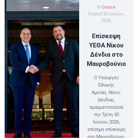
In
Greece
Posted
30 Ιουνίου,
2026
Επίσκεψη
ΥΕΘΑ Νίκου
Δένδια στο
Μαυροβούνιο
Ο Υπουργός
Εθνικής
Άμυνας, Νίκος
Δένδιας,
πραγματοποίησε
την Τρίτη 30
Ιουνίου 2026,
επίσημη επίσκεψη
στο Μαυροβούνιο,