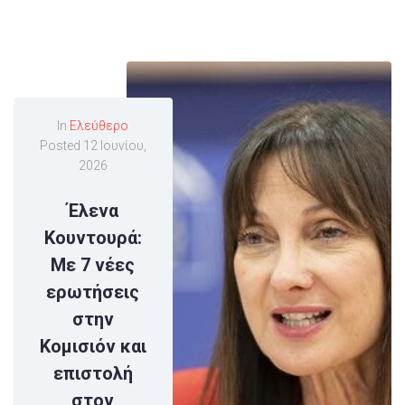
In
Ελεύθερο
Posted
12 Ιουνίου,
2026
Έλενα
Κουντουρά:
Με 7 νέες
ερωτήσεις
στην
Κομισιόν και
επιστολή
στον