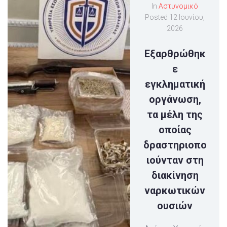
In
Αστυνομικό
Posted
12 Ιουνίου,
2026
Eξαρθρώθηκ
ε
εγκληματική
οργάνωση,
τα μέλη της
οποίας
δραστηριοπο
ιούνταν στη
διακίνηση
ναρκωτικών
ουσιών