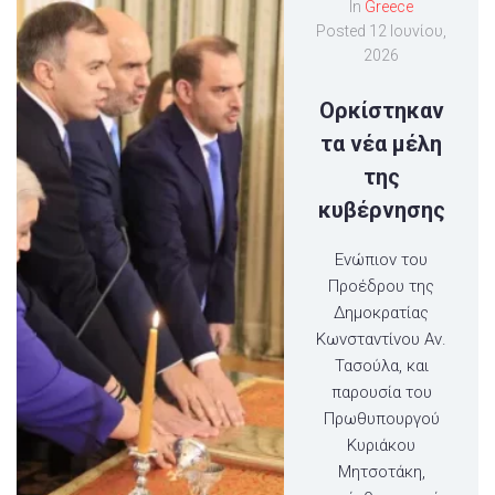
In
Greece
Posted
12 Ιουνίου,
2026
Ορκίστηκαν
τα νέα μέλη
της
κυβέρνησης
Ενώπιον του
Προέδρου της
Δημοκρατίας
Κωνσταντίνου Αν.
Τασούλα, και
παρουσία του
Πρωθυπουργού
Κυριάκου
Μητσοτάκη,