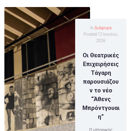
In
Διάφορα
Posted
12 Ιουνίου,
2026
Οι Θεατρικές
Επιχειρήσεις
Τάγαρη
παρουσιάζου
ν το νέο
“Άθενς
Μπρόντγουαι
η”
Ο ιστορικός