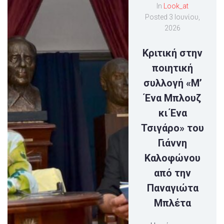
In
Look_at
Posted
3 Ιουνίου,
2026
Κριτική στην
ποιητική
συλλογή «Μ’
Ένα Μπλουζ
κι Ένα
Τσιγάρο» του
Γιάννη
Καλοφώνου
από την
Παναγιώτα
Μπλέτα