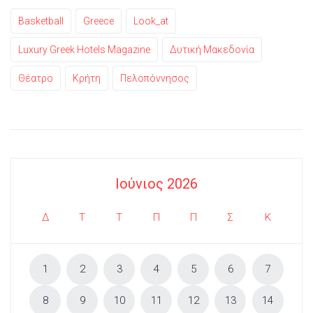
Basketball
Greece
Look_at
Luxury Greek Hotels Magazine
Δυτική Μακεδονία
Θέατρο
Κρήτη
Πελοπόννησος
Ιούνιος 2026
Δ
Τ
Τ
Π
Π
Σ
Κ
1
2
3
4
5
6
7
8
9
10
11
12
13
14