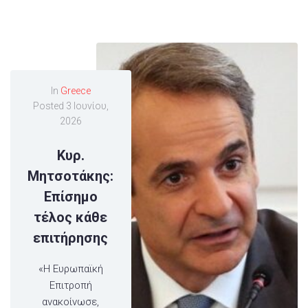
In
Greece
Posted
3 Ιουνίου,
2026
Κυρ.
Μητσοτάκης:
Επίσημο
τέλος κάθε
επιτήρησης
«Η Ευρωπαϊκή
Επιτροπή
ανακοίνωσε,