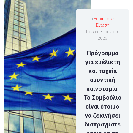
In
Ευρωπαϊκή
Ένωση
Posted
3 Ιουνίου,
2026
Πρόγραμμα
για ευέλικτη
και ταχεία
αμυντική
καινοτομία:
Το Συμβούλιο
είναι έτοιμο
να ξεκινήσει
διαπραγματε