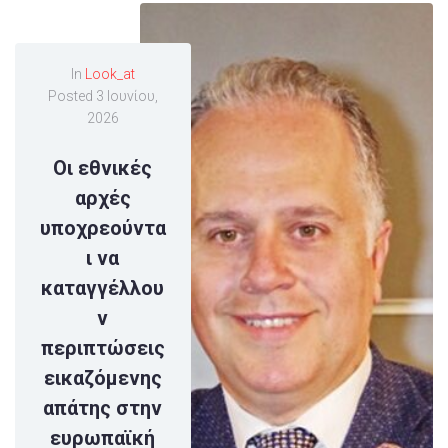
In
Look_at
Posted
3 Ιουνίου,
2026
Οι εθνικές
αρχές
υποχρεούντα
ι να
καταγγέλλου
ν
περιπτώσεις
εικαζόμενης
απάτης στην
ευρωπαϊκή