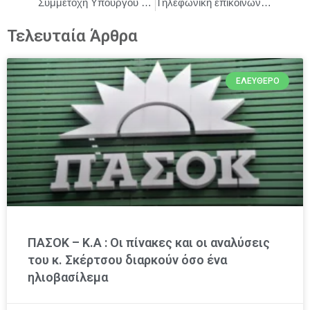
Συμμετοχή Υπουργού Εξωτερικών, Γιώργου Γεραπετρίτη, σε έκτακτη συνάντηση των Υπουργών Εξωτερικών της Ευρωπαϊκής Ένωσης
Tηλεφωνική επικοινωνία του Πρωθυπουργού Κυριάκου Μητσοτάκη με τον Πρίγκιπα Διάδοχο της Σαουδικής Αραβίας Mohammed bin Salman bin Abdulaziz Al Saud
Τελευταία Άρθρα
ΕΛΕΎΘΕΡΟ
ΠΑΣΟΚ – Κ.Α : Οι πίνακες και οι αναλύσεις
του κ. Σκέρτσου διαρκούν όσο ένα
ηλιοβασίλεμα