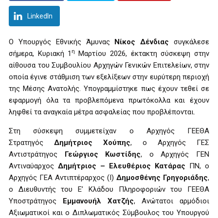
LinkedIn
Ο Υπουργός Εθνικής Άμυνας
Νίκος Δένδιας
συγκάλεσε
η
σήμερα, Κυριακή 1
Μαρτίου 2026, έκτακτη σύσκεψη στην
αίθουσα του Συμβουλίου Αρχηγών Γενικών Επιτελείων, στην
οποία έγινε στάθμιση των εξελίξεων στην ευρύτερη περιοχή
της Μέσης Ανατολής. Υπογραμμίστηκε πως έχουν τεθεί σε
εφαρμογή όλα τα προβλεπόμενα πρωτόκολλα και έχουν
ληφθεί τα αναγκαία μέτρα ασφαλείας που προβλέπονται.
Στη σύσκεψη συμμετείχαν ο Αρχηγός ΓΕΕΘΑ
Στρατηγός
Δημήτριος Χούπης
, ο Αρχηγός ΓΕΣ
Αντιστράτηγος
Γεώργιος Κωστίδης
, ο Αρχηγός ΓΕΝ
Αντιναύαρχος
Δημήτριος – Ελευθέριος Κατάρας
ΠΝ, ο
Αρχηγός ΓΕΑ Αντιπτέραρχος (Ι)
Δημοσθένης Γρηγοριάδης
,
ο Διευθυντής του Ε’ Κλάδου Πληροφοριών του ΓΕΕΘΑ
Υποστράτηγος
Εμμανουήλ Χατζής
, Ανώτατοι αρμόδιοι
Αξιωματικοί και ο Διπλωματικός Σύμβουλος του Υπουργού