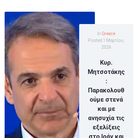
In
Greece
Posted
1 Μαρτίου,
2026
Κυρ.
Μητσοτάκης
:
Παρακολουθ
ούμε στενά
και με
ανησυχία τις
εξελίξεις
στο Ιράν και