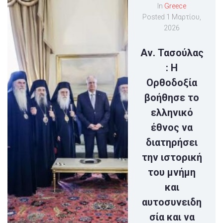
In
Greece
Posted
1 Μαρτίου,
2026
Αν. Τασούλας
: Η
Ορθοδοξία
βοήθησε το
ελληνικό
έθνος να
διατηρήσει
την ιστορική
του μνήμη
και
αυτοσυνειδη
σία και να