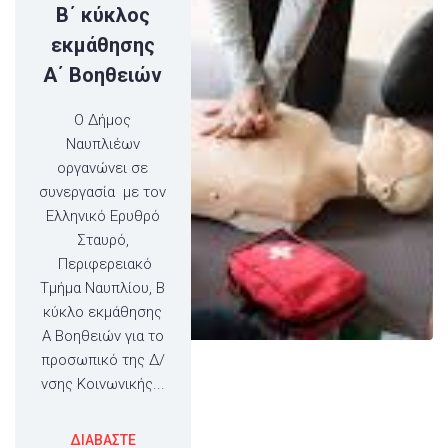
Β΄ κύκλος
εκμάθησης
Α΄ Βοηθειών
Ο Δήμος
Ναυπλιέων
οργανώνει σε
συνεργασία με τον
Ελληνικό Ερυθρό
Σταυρό,
Περιφερειακό
Τμήμα Ναυπλίου, Β
κύκλο εκμάθησης
Α Βοηθειών για το
προσωπικό της Δ/
νσης Κοινωνικής...
ΔΙΑΒΑΣΤΕ