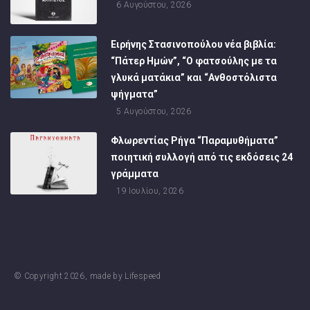
6 Αυγούστου, 2026
Ειρήνης Στασινοπούλου νέα βιβλία:
“Πάτερ Ημών”, “Ο φατσούλης με τα
γλυκά ματάκια” και “Ανθοστόλιστα
ψήγματα”
5 Αυγούστου, 2026
Φλωρεντίας Ρήγα “Παραμυθήματα”
ποιητική συλλογή από τις εκδόσεις 24
γράμματα
19 Ιουλίου, 2026
© Copyright
2026
, made by
Lifespeed