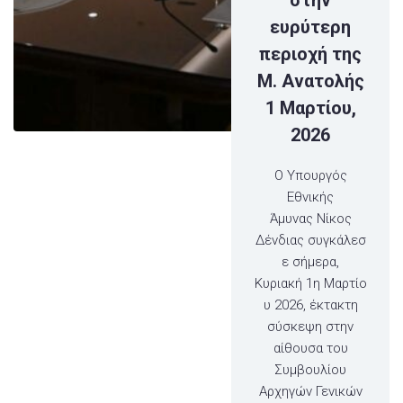
στην
ευρύτερη
περιοχή της
Μ. Ανατολής
1 Μαρτίου,
2026
Ο Υπουργός
Εθνικής
Άμυνας Νίκος
Δένδιας συγκάλεσ
ε σήμερα,
Κυριακή 1η Μαρτίο
υ 2026, έκτακτη
σύσκεψη στην
αίθουσα του
Συμβουλίου
Αρχηγών Γενικών