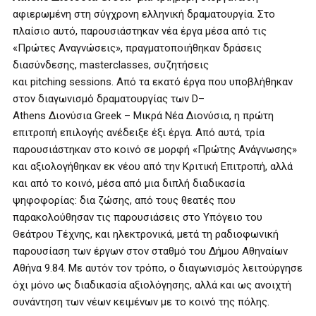
αφιερωμένη στη σύγχρονη ελληνική δραματουργία. Στο
πλαίσιο αυτό, παρουσιάστηκαν νέα έργα μέσα από τις
«Πρώτες Αναγνώσεις», πραγματοποιήθηκαν δράσεις
διασύνδεσης,
masterclasses
, συζητήσεις
και
pitching
sessions
. Από τα εκατό έργα που υποβλήθηκαν
στον διαγωνισμό δραματουργίας των
D
–
Athens
Διονύσια
Greek
– Μικρά Νέα Διονύσια, η πρώτη
επιτροπή επιλογής ανέδειξε έξι έργα. Από αυτά, τρία
παρουσιάστηκαν στο κοινό σε μορφή «Πρώτης Ανάγνωσης»
και αξιολογήθηκαν εκ νέου από την Κριτική Επιτροπή, αλλά
και από το κοινό, μέσα από μια διπλή διαδικασία
ψηφοφορίας: δια ζώσης, από τους θεατές που
παρακολούθησαν τις παρουσιάσεις στο Υπόγειο του
Θεάτρου Τέχνης, και ηλεκτρονικά, μετά τη ραδιοφωνική
παρουσίαση των έργων στον σταθμό του Δήμου Αθηναίων
Αθήνα 9.84. Με αυτόν τον τρόπο, ο διαγωνισμός λειτούργησε
όχι μόνο ως διαδικασία αξιολόγησης, αλλά και ως ανοιχτή
συνάντηση των νέων κειμένων με το κοινό της πόλης.