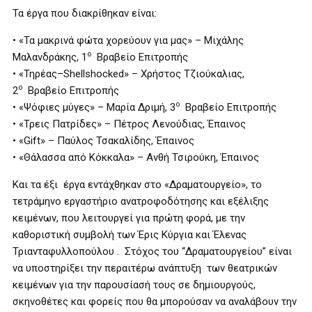
Τα έργα που διακρίθηκαν είναι:
• «Τα μακρινά φώτα χορεύουν για μας» – Μιχάλης
ο
Μαλανδράκης, 1
Βραβείο Επιτροπής
• «Τηρέας–
Shellshocked
» – Χρήστος Τζιούκαλιας,
ο
2
Βραβείο Επιτροπής
ο
• «Ψόφιες μύγες» – Μαρία Δριμή, 3
Βραβείο Επιτροπής
• «Τρεις Πατρίδες» – Πέτρος Λενούδιας, Έπαινος
• «
Gift
» – Παύλος Τσακαλίδης, Έπαινος
• «Θάλασσα από Κόκκαλα» – Ανθή Τσιρούκη, Έπαινος
Και τα έξι έργα εντάχθηκαν στο «Δραματουργείο», το
τετράμηνο εργαστήριο ανατροφοδότησης και εξέλιξης
κειμένων, που λειτουργεί για πρώτη φορά, με την
καθοριστική συμβολή των Έρις Κύργια και Έλενας
Τριανταφυλλοπούλου . Στόχος του “Δραματουργείου” είναι
να υποστηρίξει την περαιτέρω ανάπτυξη των θεατρικών
κειμένων για την παρουσίασή τους σε δημιουργούς,
σκηνοθέτες και φορείς που θα μπορούσαν να αναλάβουν την