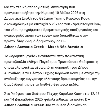
Με την τελική απολογιστική συνάντηση που
πραγματοποιήθηκε την Κυριακή 10 Μαΐου 2026 στη
Δραματική Σχολή του Θεάτρου Τέχνης Καρόλου Κουν,
ολοκληρώθηκε με επιτυχία ο κύκλος του «Δραματουργείου»,
του νέου προγράμματος δραματουργικής επεξεργασίας και
ανατροφοδότησης των έργων που διακρίθηκαν στον
πρώτο διαγωνισμό δραματουργίας
D
–
Athens
Διονύσια
Greek
– Μικρά Νέα Διονύσια
.
Το «Δραματουργείο» εντάσσεται στην πολιτιστική
πρωτοβουλία «Αθήνα Παγκόσμια Πρωτεύουσα Θεάτρου», η
οποία υλοποιείται μέσα από τη σύμπραξη του Δήμου
Αθηναίων με το Θέατρο Τέχνης Καρόλου Κουν, με στόχο την
ανάδειξη της σύγχρονης ελληνικής δραματουργίας και την
διασύνδεσή της με το διεθνές θεατρικό πεδίο.
Στο Υπόγειο του Θεάτρου Τέχνης Καρόλου Κουν στις 12, 13
και 14 Δεκεμβρίου 2025, φιλοξενήθηκαν τα πρώτα
D
–
Athens
Διονύσια
Greek
-μια τριήμερη διοργάνωση