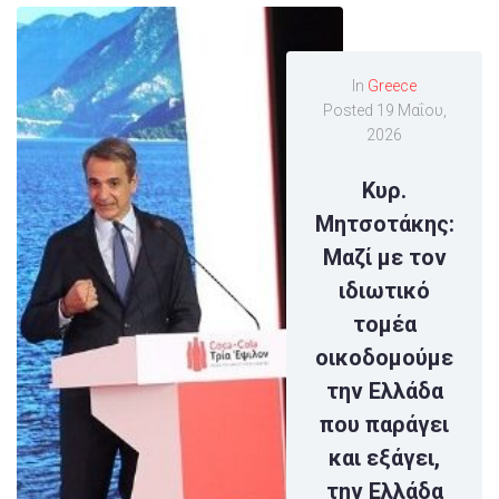
In
Greece
Posted
19 Μαΐου,
2026
Κυρ.
Μητσοτάκης:
Μαζί με τον
ιδιωτικό
τομέα
οικοδομούμε
την Ελλάδα
που παράγει
και εξάγει,
την Ελλάδα