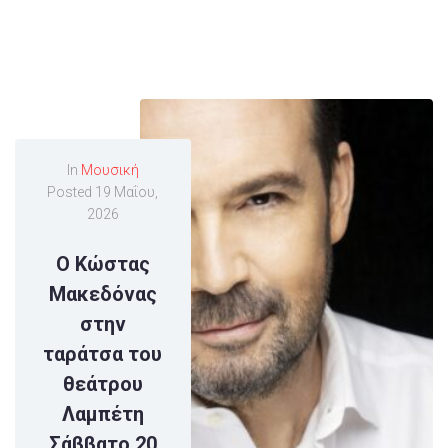
In
Μουσική
Posted
19 Μαΐου,
2026
Ο Κώστας
Μακεδόνας
στην
ταράτσα του
θεάτρου
Λαμπέτη
Σάββατο 20