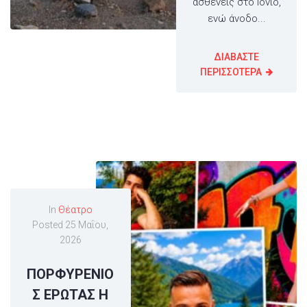
ασθενείς στο Ιόνιο,
ενώ άνοδο...
ΔΙΑΒΑΣΤΕ
ΠΕΡΙΣΣΟΤΕΡΑ
In
Θέατρο
Posted
25 Μαΐου,
2026
ΠΟΡΦΥΡΕΝΙΟ
Σ ΕΡΩΤΑΣ Η