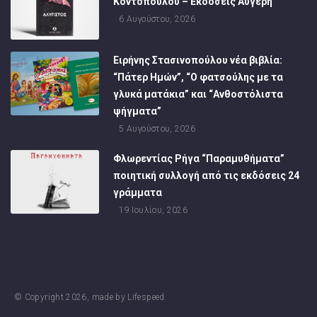
Κοντοπούλου – Εκδόσεις Αυγέρη
6 Αυγούστου, 2026
Ειρήνης Στασινοπούλου νέα βιβλία:
“Πάτερ Ημών”, “Ο φατσούλης με τα
γλυκά ματάκια” και “Ανθοστόλιστα
ψήγματα”
5 Αυγούστου, 2026
Φλωρεντίας Ρήγα “Παραμυθήματα”
ποιητική συλλογή από τις εκδόσεις 24
γράμματα
19 Ιουλίου, 2026
© Copyright
2026
, made by
Lifespeed