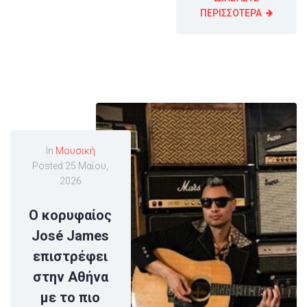
ΠΕΡΙΣΣΟΤΕΡΑ
In
Μουσική
Posted
25 Μαΐου,
2026
Ο κορυφαίος
José James
επιστρέφει
στην Αθήνα
με το πιο