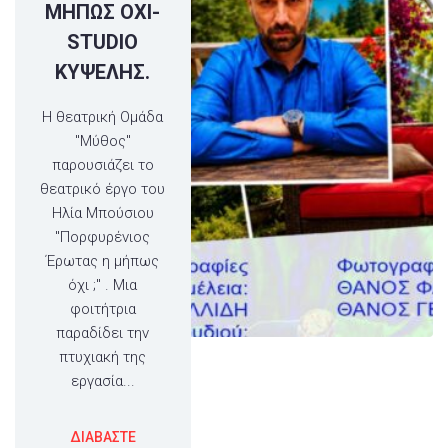
ΜΗΠΩΣ ΟΧΙ-
STUDIO
ΚΥΨΕΛΗΣ.
Η θεατρική Ομάδα
"Μύθος"
παρουσιάζει το
θεατρικό έργο του
Ηλία Μπούσιου
"Πορφυρένιος
Έρωτας η μήπως
όχι ;" . Μια
φοιτήτρια
παραδίδει την
πτυχιακή της
εργασία...
ΔΙΑΒΑΣΤΕ