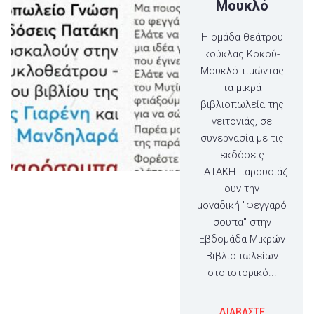
Μουκλό
Η ομάδα θεάτρου
κούκλας Κοκού-
Μουκλό τιμώντας
τα μικρά
βιβλιοπωλεία της
γειτονιάς, σε
συνεργασία με τις
εκδόσεις
ΠΑΤΑΚΗ παρουσιάζ
ουν την
μοναδική "Φεγγαρό
σουπα" στην
Εβδομάδα Μικρών
Βιβλιοπωλείων
στο ιστορικό...
ΔΙΑΒΑΣΤΕ