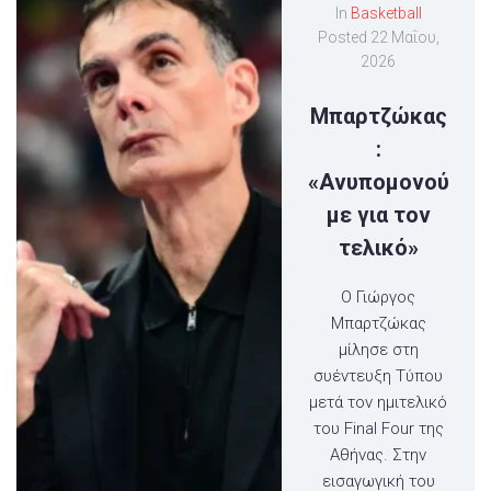
In
Basketball
Posted
22 Μαΐου,
2026
Μπαρτζώκας
:
«Ανυπομονού
με για τον
τελικό»
Ο Γιώργος
Μπαρτζώκας
μίλησε στη
συέντευξη Τύπου
μετά τον ημιτελικό
του Final Four της
Αθήνας. Στην
εισαγωγική του