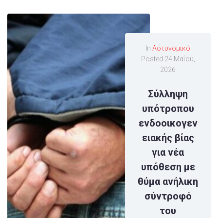
In
Αστυνομικό
Posted
24 Μαΐου,
2026
Σύλληψη
υπότροπου
ενδοοικογεν
ειακής βίας
για νέα
υπόθεση με
θύμα ανήλικη
σύντροφό
του