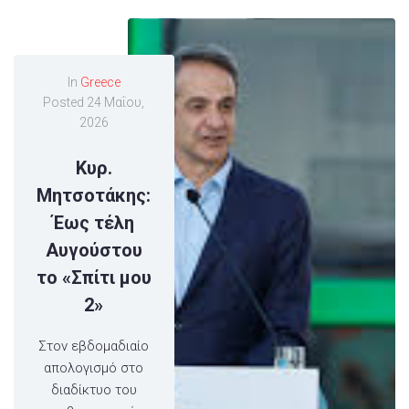
In
Greece
Posted
24 Μαΐου,
2026
Κυρ.
Μητσοτάκης:
Έως τέλη
Αυγούστου
το «Σπίτι μου
2»
Στον εβδομαδιαίο
απολογισμό στο
διαδίκτυο του