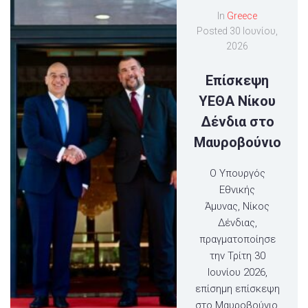
In
Greece
Posted
30 Ιουνίου,
2026
Επίσκεψη
ΥΕΘΑ Νίκου
Δένδια στο
Μαυροβούνιο
Ο Υπουργός
Εθνικής
Άμυνας, Νίκος
Δένδιας,
πραγματοποίησε
την Τρίτη 30
Ιουνίου 2026,
επίσημη επίσκεψη
στο Μαυροβούνιο,