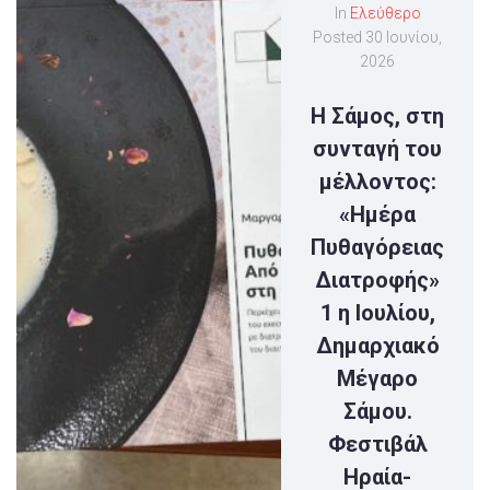
In
Ελεύθερο
Posted
30 Ιουνίου,
2026
Η Σάμος, στη
συνταγή του
μέλλοντος:
«Ημέρα
Πυθαγόρειας
Διατροφής»
1 η Ιουλίου,
Δημαρχιακό
Μέγαρο
Σάμου.
Φεστιβάλ
Ηραία-