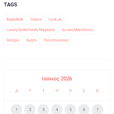
TAGS
Basketball
Greece
Look_at
Luxury Greek Hotels Magazine
Δυτική Μακεδονία
Θέατρο
Κρήτη
Πελοπόννησος
Ιούνιος 2026
Δ
Τ
Τ
Π
Π
Σ
Κ
1
2
3
4
5
6
7