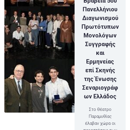
Βραβεία 5ου
Πανελλήνιου
Διαγωνισμού
Πρωτότυπων
Μονολόγων
Συγγραφής
και
Ερμηνείας
επί Σκηνής
της Ένωσης
Σεναριογράφ
ων Ελλάδος
Στο θέατρο
Παραμυθίας
έλαβαν χώρα οι