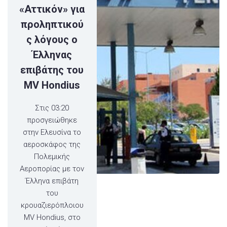
«Αττικόν» για
προληπτικού
ς λόγους ο
Έλληνας
επιβάτης του
MV Hondius
Στις 03:20
προσγειώθηκε
στην Ελευσίνα το
αεροσκάφος της
Πολεμικής
Αεροπορίας με τον
Έλληνα επιβάτη
του
κρουαζιερόπλοιου
MV Hondius, στο