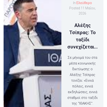
In
Ελεύθερο
Posted
11 Μαΐου,
2026
Αλέξης
Τσίπρας: Το
ταξίδι
συνεχίζεται…
Σε μήνυμά του στα
μέσα κοινωνικής
δικτύωσης ο
Αλέξης Τσίπρας
τονίζει: «Εννιά
πόλεις, εννιά
εκδηλώσεις, εννιά
σταθμοί στο ταξίδι
της "ΙΘΑΚΗΣ".