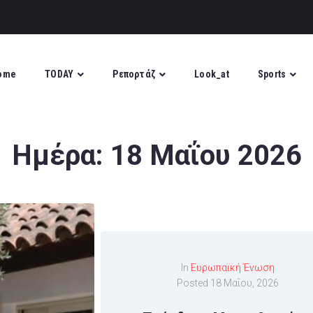
ome
TODAY
Ρεπορτάζ
Look_at
Sports
Ημέρα:
18 Μαΐου 2026
In
Ευρωπαϊκή Ένωση
Posted
18 Μαΐου, 2026