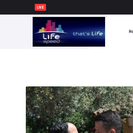
Συνελήφθησαν 2 άτομα για διάρρηξη οχ
LIVE
H