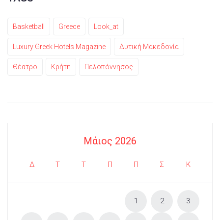
Basketball
Greece
Look_at
Luxury Greek Hotels Magazine
Δυτική Μακεδονία
Θέατρο
Κρήτη
Πελοπόννησος
Μάιος 2026
Δ
Τ
Τ
Π
Π
Σ
Κ
1
2
3