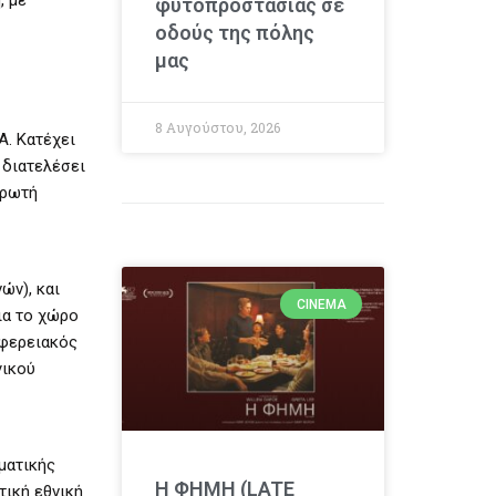
φυτοπροστασίας σε
οδούς της πόλης
μας
8 Αυγούστου, 2026
. Κατέχει
 διατελέσει
ηρωτή
ών), και
CINEMA
ια το χώρο
ιφερειακός
γικού
ματικής
Η ΦΗΜΗ (LATE
τική εθνική