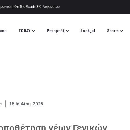
ome
TODAY
Ρεπορτάζ
Look_at
Sports
α
15 Ιουλίου, 2025
τοποθέτηση νέων Γενικών