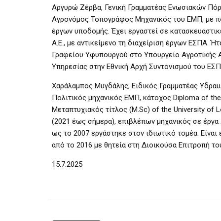
Αργυρώ Ζέρβα, Γενική Γραμματέας Ενωσιακών Πόρ
Αγρονόμος Τοπογράφος Μηχανικός του ΕΜΠ, με πο
έργων υποδομής. Έχει εργαστεί σε κατασκευαστικ
Α.Ε., με αντικείμενο τη διαχείριση έργων ΕΣΠΑ. Ή
Γραφείου Υφυπουργού στο Υπουργείο Αγροτικής Αν
Υπηρεσίας στην Εθνική Αρχή Συντονισμού του ΕΣΠ
Χαράλαμπος Μυγδάλης, Ειδικός Γραμματέας Υδραυ
Πολιτικός μηχανικός ΕΜΠ, κάτοχος Diploma of the I
Μεταπτυχιακός τίτλος (M.Sc) of the University of
(2021 έως σήμερα), επιβλέπων μηχανικός σε έργα
ως το 2007 εργάστηκε στον ιδιωτικό τομέα. Είνα
από το 2016 με θητεία στη Διοικούσα Επιτροπή του 
15.7.2025