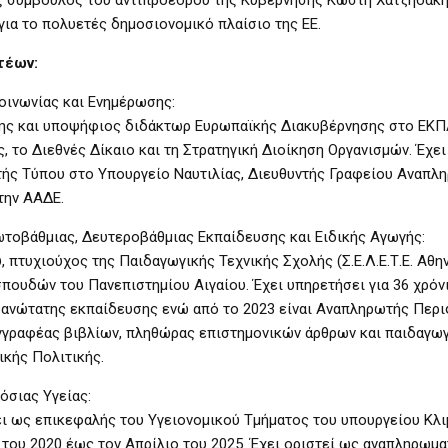
ια το πολυετές δημοσιονομικό πλαίσιο της ΕΕ.
τέων:
οινωνίας και Ενημέρωσης:
ης και υποψήφιος διδάκτωρ Ευρωπαϊκής Διακυβέρνησης στο ΕΚΠΑ
 το Διεθνές Δίκαιο και τη Στρατηγική Διοίκηση Οργανισμών. Έχει
τής Τύπου στο Υπουργείο Ναυτιλίας, Διευθυντής Γραφείου Αναπλ
την ΑΑΔΕ.
τοβάθμιας, Δευτεροβάθμιας Εκπαίδευσης και Ειδικής Αγωγής:
τυχιούχος της Παιδαγωγικής Τεχνικής Σχολής (Σ.Ε.Λ.Ε.Τ.Ε. Αθην
σπουδών του Πανεπιστημίου Αιγαίου. Έχει υπηρετήσει για 36 χρόν
ι ανώτατης εκπαίδευσης ενώ από το 2023 είναι Αναπληρωτής Περ
υγγραφέας βιβλίων, πληθώρας επιστημονικών άρθρων και παιδαγω
ικής Πολιτικής.
όσιας Υγείας:
σει ως επικεφαλής του Υγειονομικού Τμήματος του υπουργείου Κλι
του 2020 έως τον Απρίλιο του 2025. Έχει οριστεί ως αναπληρωμα