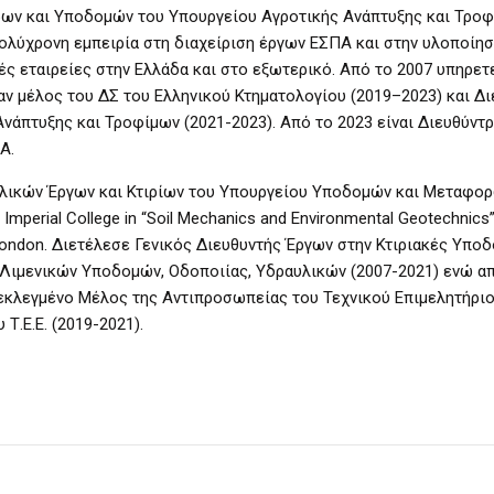
ων και Υποδομών του Υπουργείου Αγροτικής Ανάπτυξης και Τροφ
λύχρονη εμπειρία στη διαχείριση έργων ΕΣΠΑ και στην υλοποίη
ές εταιρείες στην Ελλάδα και στο εξωτερικό. Από το 2007 υπηρετ
ταν μέλος του ΔΣ του Ελληνικού Κτηματολογίου (2019–2023) και Δι
άπτυξης και Τροφίμων (2021-2023). Από το 2023 είναι Διευθύντρ
Α.
λικών Έργων και Κτιρίων του Υπουργείου Υποδομών και Μεταφορ
mperial College in “Soil Mechanics and Environmental Geotechnics” 
 London. Διετέλεσε Γενικός Διευθυντής Έργων στην Κτιριακές Υποδο
 Λιμενικών Υποδομών, Οδοποιίας, Υδραυλικών (2007-2021) ενώ α
ι εκλεγμένο Μέλος της Αντιπροσωπείας του Τεχνικού Επιμελητήρι
Τ.Ε.Ε. (2019-2021).