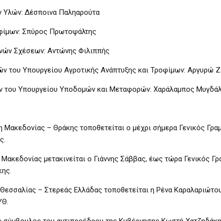
ν Υλών: Δέσποινα Παληαρούτα
οφίμων: Σπύρος Πρωτοψάλτης
θνών Σχέσεων: Αντώνης Φιλιππής
ν του Υπουργείου Αγροτικής Ανάπτυξης και Τροφίμων: Αργυρώ 
ίων του Υπουργείου Υποδομών και Μεταφορών: Χαράλαμπος Μυγδά
 Μακεδονίας – Θράκης τοποθετείται ο μέχρι σήμερα Γενικός Γρα
ς.
Μακεδονίας μετακινείται ο Γιάννης Σάββας, έως τώρα Γενικός Γρ
κης.
Θεσσαλίας – Στερεάς Ελλάδας τοποθετείται η Ρένα Καραλαριώτου
ΥΘ.
 σύμβουλος του αντιπροέδρου της Κυβέρνησης Κωστή Χατζηδάκη