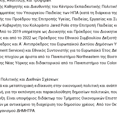
κής Ανάπτυξης και Τροφίμων:
ής Καθηγητής και Διευθυντής του Κέντρου Εκπαιδευτικής Πολιτικ
ραμματέας του Υπουργείου Παιδείας των ΗΠΑ (κατά τη διάρκεια τη
ς του Προέδρου της Επιτροπής Υγείας, Παιδείας, Εργασίας και Σ
υν Κυβερνήτη του Κολοράντο Jared Polis στην Επιτροπή Παιδείας κ
Από το 2019 υπηρέτησε ως Διοικητής και Πρόεδρος του Διοικητι
 και από το 2022 ως Πρόεδρος του Εθνικού Συμβουλίου Δεξιοτ
ρόεδρος και Α΄ Αντιπρόεδρος του Ευρωπαϊκού Δικτύου Δημόσιων 
ent Services) και Εθνικός Συντονιστής για το Ευρωπαϊκό Έτος Δε
ος πτυχίου με άριστα από το Πανεπιστήμιο Northeastern της Βοστ
ης Νέας Υόρκης και διδακτορικού από το Πανεπιστήμιο του Colo
 Πολιτικής και Διεθνών Σχέσεων:
 και μεταπτυχιακή ειδίκευση στην οικονομική πολιτική και ανάπτ
ή, για την εκπόνηση και παρακολούθηση δημοσίων πολιτικών, πο
πτυξη. Είναι υποψήφιος διδάκτωρ του Τμήματος Οικονομικών Επιστ
ν με αντικείμενο τη διαχείριση του δημοσίου χρέους. Από τον Ο
ργανισμού ΔΗΜΗΤΡΑ.