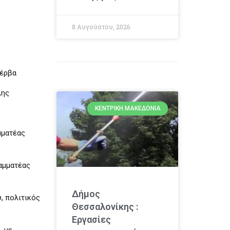
8 Αυγούστου, 2026
Ζέρβα
λης
ΚΕΝΤΡΙΚΉ ΜΑΚΕΔΟΝΊΑ
μματέας
αμματέας
Δήμος
, πολιτικός
Θεσσαλονίκης :
Εργασίες
, με