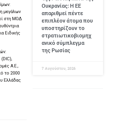
ίμων:
Ουκρανίας: Η ΕΕ
ση μεγάλων
απαριθμεί πέντε
εί στη ΜΟΔ
επιπλέον άτομα που
ευθύντρια
υποστηρίζουν το
ια Ειδικής
στρατιωτικοβιομηχ
ανικό σύμπλεγμα
της Ρωσίας
ών:
(DIC),
μές Α.Ε.,
7 Αυγούστου, 2026
πό το 2000
ου Ελλάδας