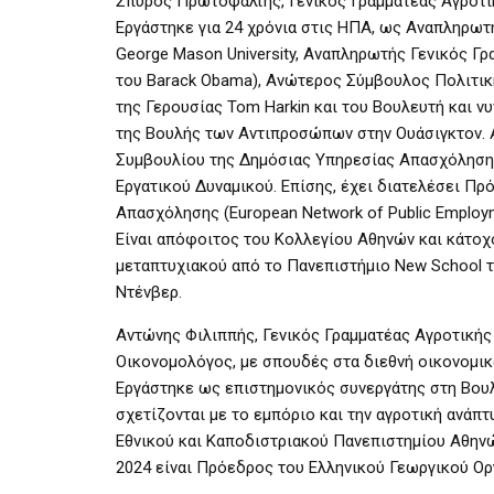
Σπύρος Πρωτοψάλτης, Γενικός Γραμματέας Αγροτι
Εργάστηκε για 24 χρόνια στις ΗΠΑ, ως Αναπληρωτ
George Mason University, Αναπληρωτής Γενικός Γ
του Barack Obama), Ανώτερος Σύμβουλος Πολιτική
της Γερουσίας Tom Harkin και του Βουλευτή και ν
της Βουλής των Αντιπροσώπων στην Ουάσιγκτον. 
Συμβουλίου της Δημόσιας Υπηρεσίας Απασχόλησης
Εργατικού Δυναμικού. Επίσης, έχει διατελέσει Π
Απασχόλησης (European Network of Public Employm
Είναι απόφοιτος του Κολλεγίου Αθηνών και κάτοχ
μεταπτυχιακού από το Πανεπιστήμιο New School τ
Ντένβερ.
Αντώνης Φιλιππής, Γενικός Γραμματέας Αγροτικής
Οικονομολόγος, με σπουδές στα διεθνή οικονομικά
Εργάστηκε ως επιστημονικός συνεργάτης στη Βουλ
σχετίζονται με το εμπόριο και την αγροτική ανά
Εθνικού και Καποδιστριακού Πανεπιστημίου Αθηνώ
2024 είναι Πρόεδρος του Ελληνικού Γεωργικού Ο