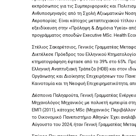
εκπρόσωπος για τις Συμπεριφορικές και Πολιτισμι
Ανθυποσμηναγός από τη Σχολή Αξιωματικών Νοσηλ
Αεροπορίας. Είναι κάτοχος μεταπτυχιακού τίτλου 
εξειδίκευση στην «Πρόληψη & Δημόσια Υγεία» από
προγράμματος σπουδών Executive MSc. Health Eco
Στέλιος Σακαρέτσιος, Γενικός Γραμματέας Μεταφ
Διετέλεσε Πρόεδρος του Ελληνικού Κτηματολογίου
κτηματογράφηση έφτασε από το 39% στο 65%. Πρ
Ελληνική Αναπτυξιακή Τράπεζα (HDB) και στον ιδ
Οργάνωσης και Διοίκησης Επιχειρήσεων του Πανε
Καινοτομία και τη Νεοφυή Επιχειρηματικότητα, απ
Δέσποινα Παληαρούτα, Γενική Γραμματέας Ενέργε
Μηχανολόγος Μηχανικός με πολυετή εμπειρία στη
ΕΜΠ (2011), κάτοχος MSc (Μηχανικός Περιβάλλοντ
το Οικονομικό Πανεπιστήμιο Αθηνών. Έχει αναλάβε
Αύγουστο του 2024, ήταν Γενική Γραμματέας Μετ