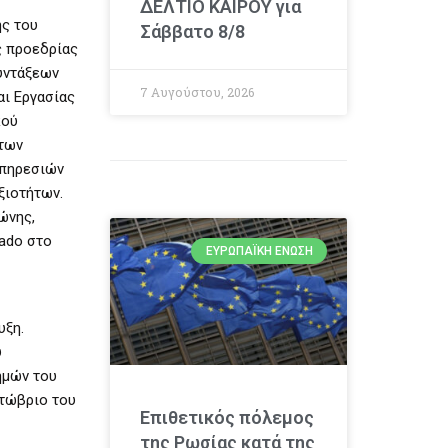
ΔΕΛΤΙΟ ΚΑΙΡΟΥ για
ής του
Σάββατο 8/8
ς προεδρίας
υντάξεων
7 Αυγούστου, 2026
αι Εργασίας
κού
ήτων
Υπηρεσιών
ξιοτήτων.
ώνης,
rado στο
ΕΥΡΩΠΑΪΚΉ ΈΝΩΣΗ
υξη.
υ
ημών του
κτώβριο του
Επιθετικός πόλεμος
της Ρωσίας κατά της