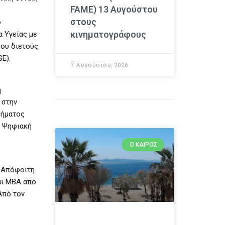
FAME) 13 Αυγούστου
στους
ο
κινηματογράφους
α Υγείας με
του διετούς
E).
7 Αυγούστου, 2026
η
 στην
μήματος
ν Ψηφιακή
Ο ΚΑΙΡΌΣ
. Απόφοιτη
αι MBA από
Από τον