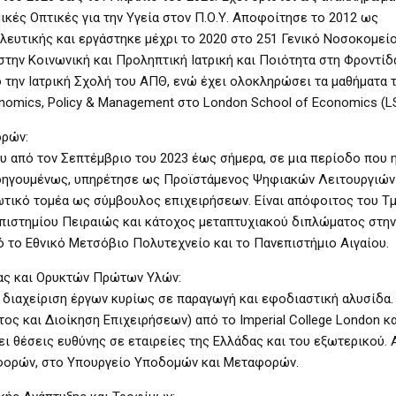
κές Οπτικές για την Υγεία στον Π.Ο.Υ. Αποφοίτησε το 2012 ως
ευτικής και εργάστηκε μέχρι το 2020 στο 251 Γενικό Νοσοκομεί
στην Κοινωνική και Προληπτική Ιατρική και Ποιότητα στη Φροντίδ
 την Ιατρική Σχολή του ΑΠΘ, ενώ έχει ολοκληρώσει τα μαθήματα 
nomics, Policy & Management στο London School of Economics (LS
ορών:
 από τον Σεπτέμβριο του 2023 έως σήμερα, σε μια περίοδο που 
οηγουμένως, υπηρέτησε ως Προϊστάμενος Ψηφιακών Λειτουργιών
ιωτικό τομέα ως σύμβουλος επιχειρήσεων. Είναι απόφοιτος του Τ
πιστημίου Πειραιώς και κάτοχος μεταπτυχιακού διπλώματος στη
ό το Εθνικό Μετσόβιο Πολυτεχνείο και το Πανεπιστήμιο Αιγαίου.
ιας και Ορυκτών Πρώτων Υλών:
 διαχείριση έργων κυρίως σε παραγωγή και εφοδιαστική αλυσίδα
ος και Διοίκηση Επιχειρήσεων) από το Imperial College London κ
ι θέσεις ευθύνης σε εταιρείες της Ελλάδας και του εξωτερικού. 
αφορών, στο Υπουργείο Υποδομών και Μεταφορών.