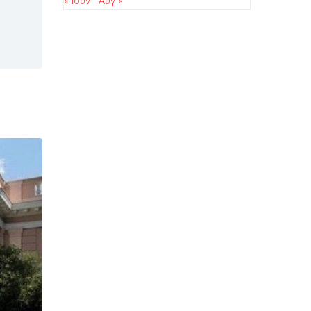
« Ιούν
Αυγ »