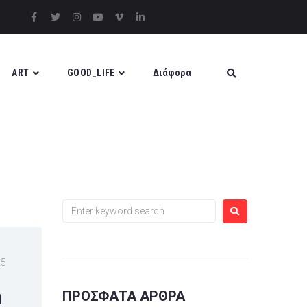
ART
GOOD_LIFE
Διάφορα
25
ΠΡΌΣΦΑΤΑ ΆΡΘΡΑ
η