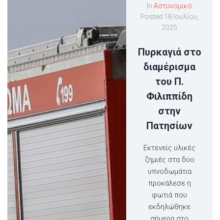
In
Αστυνομικό
Posted
18 Ιουλίου,
2025
Πυρκαγιά στο
διαμέρισμα
του Π.
Φιλιππίδη
στην
Πατησίων
Εκτενείς υλικές
ζημιές στα δύο
υπνοδωμάτια
προκάλεσε η
φωτιά που
εκδηλώθηκε
σήμερα στο