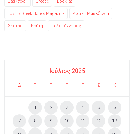
Basketball
Greece
Look_at
Luxury Greek Hotels Magazine
Δυτική Μακεδονία
Θέατρο
Κρήτη
Πελοπόννησος
Ιούλιος 2025
Δ
Τ
Τ
Π
Π
Σ
Κ
1
2
3
4
5
6
7
8
9
10
11
12
13