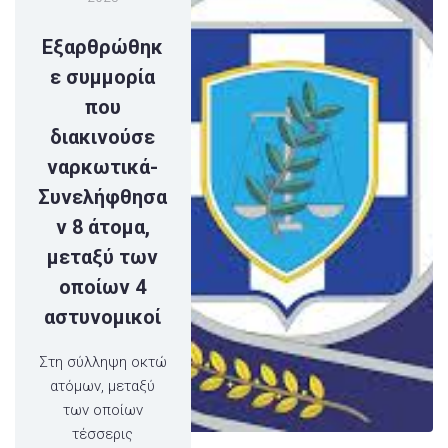
Eξαρθρώθηκ
ε συμμορία
που
διακινούσε
ναρκωτικά-
Συνελήφθησα
ν 8 άτομα,
μεταξύ των
οποίων 4
αστυνομικοί
Στη σύλληψη οκτώ
ατόμων, μεταξύ
των οποίων
τέσσερις