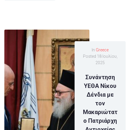
In
Greece
Posted
18 Ιουλίου,
2025
Συνάντηση
ΥΕΘΑ Νίκου
Δένδια με
τον
Μακαριώτατ
ο Πατριάρχη
Αντιοχείας