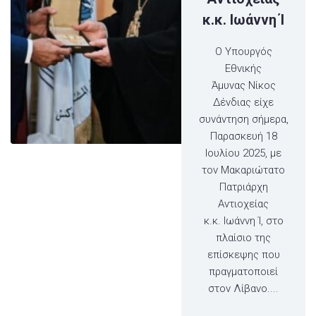
κ.κ. Ιωάννη Ί
Ο Υπουργός
Εθνικής
Άμυνας Νίκος
Δένδιας είχε
συνάντηση σήμερα,
Παρασκευή 18
Ιουλίου 2025, με
τον Μακαριώτατο
Πατριάρχη
Αντιοχείας
κ.κ. Ιωάννη Ί, στο
πλαίσιο της
επίσκεψης που
πραγματοποιεί
στον Λίβανο....