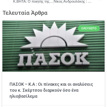
K.BHTA: Ο ποιητής της ηλεκτρονικής μουσικής έρχεται στην Τεχνόπολη την Τετάρτη 10 Σεπτεμβρίου
Νίκος Ανδρουλάκης : Μητροπολιτικό πάρκο, ανοιχτό στους πολίτες, με ήπιες εκθεσιακές δραστηριότητες και όχι λογική real estate
Τελευταία Άρθρα
ΕΛΕΎΘΕΡΟ
ΠΑΣΟΚ – Κ.Α : Οι πίνακες και οι αναλύσεις
του κ. Σκέρτσου διαρκούν όσο ένα
ηλιοβασίλεμα