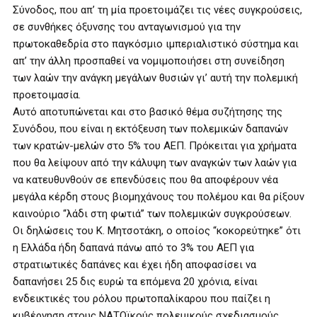
Σύνοδος, που απ’ τη μία προετοιμάζει τις νέες συγκρούσεις,
σε συνθήκες όξυνσης του ανταγωνισμού για την
πρωτοκαθεδρία στο παγκόσμιο ιμπεριαλιστικό σύστημα και
απ’ την άλλη προσπαθεί να νομιμοποιήσει στη συνείδηση
των λαών την ανάγκη μεγάλων θυσιών γι’ αυτή την πολεμική
προετοιμασία.
Αυτό αποτυπώνεται και στο βασικό θέμα συζήτησης της
Συνόδου, που είναι η εκτόξευση των πολεμικών δαπανών
των κρατών-μελών στο 5% του ΑΕΠ. Πρόκειται για χρήματα
που θα λείψουν από την κάλυψη των αναγκών των λαών για
να κατευθυνθούν σε επενδύσεις που θα αποφέρουν νέα
μεγάλα κέρδη στους βιομηχάνους του πολέμου και θα ρίξουν
καινούριο “λάδι στη φωτιά” των πολεμικών συγκρούσεων.
Οι δηλώσεις του Κ. Μητσοτάκη, ο οποίος “κοκορεύτηκε” ότι
η Ελλάδα ήδη δαπανά πάνω από το 3% του ΑΕΠ για
στρατιωτικές δαπάνες και έχει ήδη αποφασίσει να
δαπανήσει 25 δις ευρώ τα επόμενα 20 χρόνια, είναι
ενδεικτικές του ρόλου πρωτοπαλίκαρου που παίζει η
κυβέρνηση στους ΝΑΤΟϊκούς πολεμικούς σχεδιασμούς