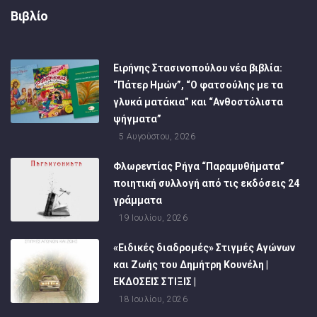
Βιβλίο
Ειρήνης Στασινοπούλου νέα βιβλία:
“Πάτερ Ημών”, “Ο φατσούλης με τα
γλυκά ματάκια” και “Ανθοστόλιστα
ψήγματα”
5 Αυγούστου, 2026
Φλωρεντίας Ρήγα “Παραμυθήματα”
ποιητική συλλογή από τις εκδόσεις 24
γράμματα
19 Ιουλίου, 2026
«Ειδικές διαδρομές» Στιγμές Αγώνων
και Ζωής του Δημήτρη Κουνέλη |
ΕΚΔΟΣΕΙΣ ΣΤΙΞΙΣ |
18 Ιουλίου, 2026