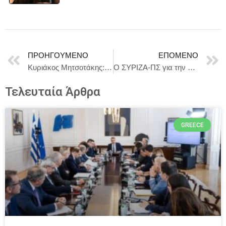
ΠΡΟΗΓΟΎΜΕΝΟ
ΕΠΌΜΕΝΟ
Κυριάκος Μητσοτάκης: Θα ξεκινήσω με την ακρίβεια, καθώς οι συνεχιζόμενες εξελίξεις στη Μέση Ανατολή οδηγούν σε παράταση της ενεργειακής κρίσης
O ΣΥΡΙΖΑ-ΠΣ για την κυριακάτικη ανάρτηση του Κυρ Μητσοτάκη
Τελευταία Άρθρα
GREECE