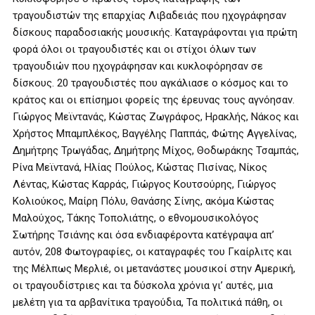
τραγουδιστών της επαρχίας Λιβαδειάς που ηχογράφησαν
δίσκους παραδοσιακής μουσικής. Καταγράφονται για πρώτη
φορά όλοι οι τραγουδιστές και οι στίχοι όλων των
τραγουδιών που ηχογράφησαν και κυκλοφόρησαν σε
δίσκους. 20 τραγουδιστές που αγκάλιασε ο κόσμος και το
κράτος και οι επίσημοι φορείς της έρευνας τους αγνόησαν.
Γιώργος Μεϊντανάς, Κώστας Ζωγράφος, Ηρακλής, Νάκος και
Χρήστος Μπαμπλέκος, Βαγγέλης Παππάς, Φώτης Αγγελίνας,
Δημήτρης Τρωγάδας, Δημήτρης Μίχος, Θοδωράκης Τσαμπάς,
Ρίνα Μεϊντανά, Ηλίας Πούλος, Κώστας Πισίνας, Νίκος
Λέντας, Κώστας Καρράς, Γιώργος Κουτσούρης, Γιώργος
Κολιούκος, Μαίρη Πόλυ, Θανάσης Σίνης, ακόμα Κώστας
Μαλούχος, Τάκης Τοπολιάτης, ο εθνομουσικολόγος
Σωτήρης Τσιάνης και όσα ενδιαφέροντα κατέγραψα απ’
αυτόν, 208 Φωτογραφίες, οι καταγραφές του Γκαίρλιτς και
της Μέλπως Μερλιέ, οι μετανάστες μουσικοί στην Αμερική,
οι τραγουδίστριες και τα δύσκολα χρόνια γι’ αυτές, μια
μελέτη για τα αρβανίτικα τραγούδια, Τα πολιτικά πάθη, οι