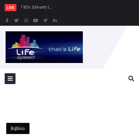
Γάζα: Δήλωση της Ύπατης Εκπροσώπου εξ
LIVE
Βιβλίο