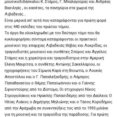
μουσικοδιδάσκαλοι Κ. Στάμος, Γ. Μπαλαγούρας και Ανδρέας
Βασιληάς , οι κασέτες, τα πανηγύρια στα χωριά της
Λιβαδειάς…
Είναι μερικά απ’ αυτά που καταγράφονται για πρώτη φορά
στις 440 σελίδες του πρώτου τόμου.
Το έργο θα ολοκληρωθεί με τον δεύτερο τόμο που θα
κυκλοφορήσει σύντομα καταγράφονται οι πρακτικοί
μουσικοί της επαρχίας Λιβαδειάς Θήβας και Λοκρίδας, οι
τραγουδιστές μουσικοί και συνθέτες Σπύρος και Άγγελος
Στάμος και η χορεύτρια και τραγουδίστρια στην Αμερική
Ελένη Μαυρίτσα, ο συνθέτης Αντώνης Σακελλαρίου, οι
ηχογραφήσεις του Σίμωνα Καρά στη Βοιωτία, ο Λουκάς
Αποστόλου και ο Γ. Παπαλεξανδρής, ο Λάμπρος
Παπαθανασίου ο Θέμης Παπαϊωάννου και ο Γιάννης
Σφουντούρης από το Δίστομο, Οι στιχουργοί Νίκος
Στρογγυλάκος και Ηρακλής Παπασιδέρης από την Δαύλεια. Ο
Ηλίας Λιάκος ο Δημήτρης Μηλιώνης και ο Τάσος Κοροδήμος
από την Αράχωβα σε συνεντεύξεις τος από το 1993 μιλάνε
για τη μουσική και τα τραγούδια της παράδοσης. Για πρώτη