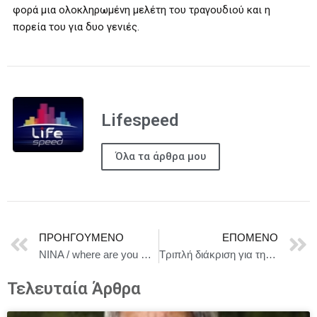
φορά μια ολοκληρωμένη μελέτη του τραγουδιού και η
πορεία του για δυο γενιές.
Lifespeed
Όλα τα άρθρα μου
ΠΡΟΗΓΟΎΜΕΝΟ
ΕΠΌΜΕΝΟ
NINA / where are you my de@r? της Ειρήνης Φαναριώτη – Από την Τετάρτη 7 Μαΐου στο Θέατρο ΑΡΓΩ για 6 μόνο παραστάσεις
Τριπλή διάκριση για τη ΜΕΓΑ στα «PET AWARDS 2025»
Τελευταία Άρθρα