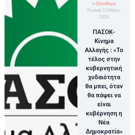
In
Ελεύθερο
Posted
13 Μαΐου,
2025
ΠΑΣΟΚ-
Κίνημα
Αλλαγής : «Το
τέλος στην
κυβερνητική
χυδαιότητα
θα μπει, όταν
θα πάψει να
είναι
κυβέρνηση η
Νέα
Δημοκρατία»