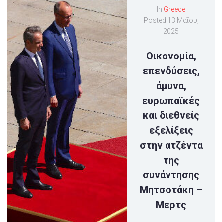
In
Greece
Posted
13 Μαΐου,
2025
Οικονομία,
επενδύσεις,
άμυνα,
ευρωπαϊκές
και διεθνείς
εξελίξεις
στην ατζέντα
της
συνάντησης
Μητσοτάκη –
Μερτς