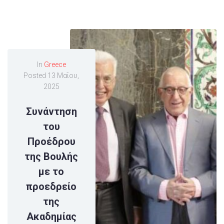
In
Greece
Posted
13 Μαΐου,
2025
Συνάντηση
του
Προέδρου
της Βουλής
με το
προεδρείο
της
Ακαδημίας