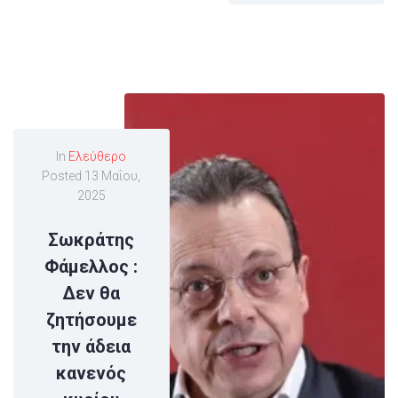
In
Ελεύθερο
Posted
13 Μαΐου,
2025
Σωκράτης
Φάμελλος :
Δεν θα
ζητήσουμε
την άδεια
κανενός