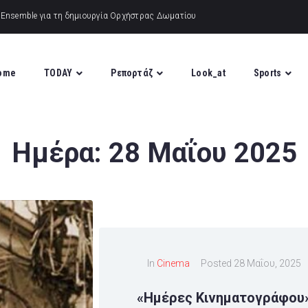
ome
TODAY
Ρεπορτάζ
Look_at
Sports
Ημέρα:
28 Μαΐου 2025
In
Cinema
Posted
28 Μαΐου, 2025
«Ημέρες Κινηματογράφου