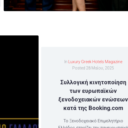
In
Luxury Greek Hotels Magazine
Posted
28 Μαΐου, 2025
Συλλογική κινητοποίηση
των ευρωπαϊκών
ξενοδοχειακών ενώσεω
κατά της Booking.com
Το Ξενοδοχειακό Επιμελητήριο
Ελλάδος στηρίζει την πανευρωπαϊκ