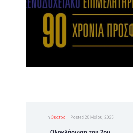
In
Θέατρο
Posted
28 Μαΐου, 2025
Ολοκλήρωση του 2ου