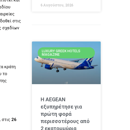
6 Αυγούστου, 2026
εδίου
αιρείες
 δοθεί στις
ς σχεδίων
LUXURY GREEK HOTELS
MAGAZINE
τα κράτη
υ το
 της
Η AEGEAN
εξυπηρέτησε για
πρώτη φορά
, στις
26
περισσοτέρους από
2 εκατομμύρια