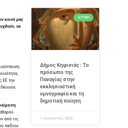
ΑΤΤΙΚΉ
ον κοινό μας
υχθούν, να
Δήμος Κηφισιάς : Το
πλούστευση
πρόσωπο της
οινότητα,
Παναγίας στην
ς ΕΕ την
εκκλησιαστική
ν δέουσα
υμνογραφία και τη
δημοτική ποίηση
φαίρεση
καθαρού
7 Αυγούστου, 2026
ν από τις
ου πεδίου