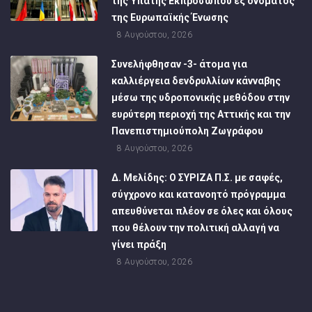
της Ύπατης Εκπροσώπου εξ ονόματος
της Ευρωπαϊκής Ένωσης
8 Αυγούστου, 2026
Συνελήφθησαν -3- άτομα για
καλλιέργεια δενδρυλλίων κάνναβης
μέσω της υδροπονικής μεθόδου στην
ευρύτερη περιοχή της Αττικής και την
Πανεπιστημιούπολη Ζωγράφου
8 Αυγούστου, 2026
Δ. Μελίδης: Ο ΣΥΡΙΖΑ Π.Σ. με σαφές,
σύγχρονο και κατανοητό πρόγραμμα
απευθύνεται πλέον σε όλες και όλους
που θέλουν την πολιτική αλλαγή να
γίνει πράξη
8 Αυγούστου, 2026