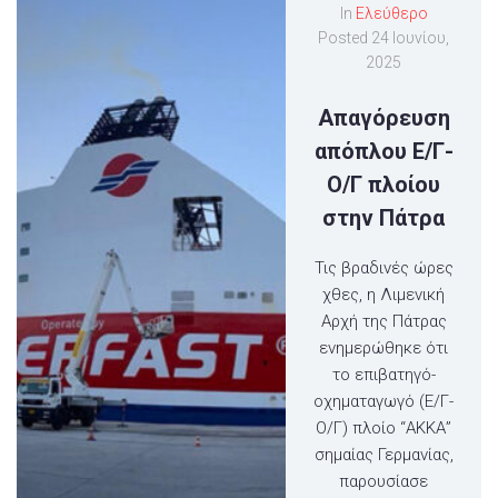
In
Ελεύθερο
Posted
24 Ιουνίου,
2025
Απαγόρευση
απόπλου Ε/Γ-
Ο/Γ πλοίου
στην Πάτρα
Τις βραδινές ώρες
χθες, η Λιμενική
Αρχή της Πάτρας
ενημερώθηκε ότι
το επιβατηγό-
οχηματαγωγό (Ε/Γ-
Ο/Γ) πλοίο “ΑΚΚΑ”
σημαίας Γερμανίας,
παρουσίασε