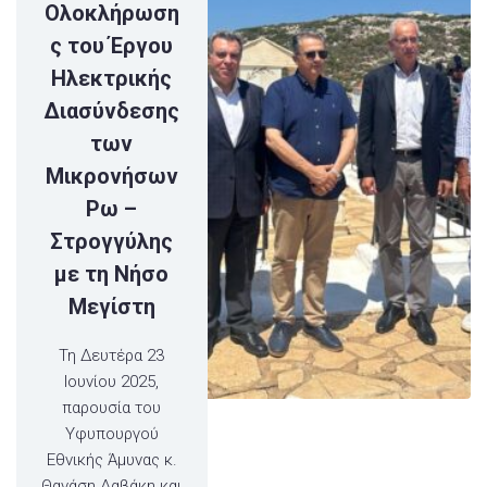
Ολοκλήρωση
ς του Έργου
Ηλεκτρικής
Διασύνδεσης
των
Μικρονήσων
Ρω –
Στρογγύλης
με τη Νήσο
Μεγίστη
Τη Δευτέρα 23
Ιουνίου 2025,
παρουσία του
Υφυπουργού
Εθνικής Άμυνας κ.
Θανάση Δαβάκη και