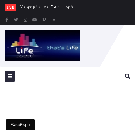
Υπογραφή Κοινού Σχεδίου Δράσης Ελλάδας – Κύπρου – Ιορδανίας
LIVE
Ελεύθερο