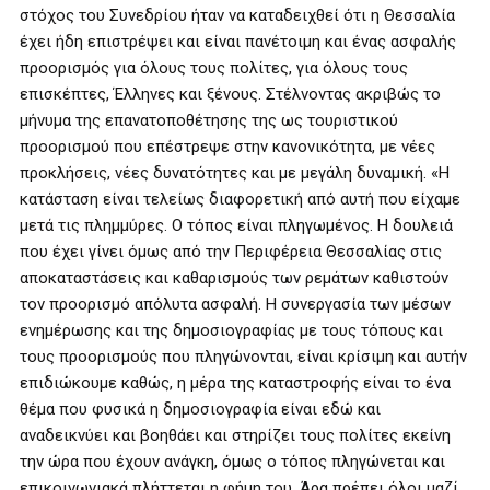
στόχος του Συνεδρίου ήταν να καταδειχθεί ότι η Θεσσαλία
έχει ήδη επιστρέψει και είναι πανέτοιμη και ένας ασφαλής
προορισμός για όλους τους πολίτες, για όλους τους
επισκέπτες, Έλληνες και ξένους. Στέλνοντας ακριβώς το
μήνυμα της επανατοποθέτησης της ως τουριστικού
προορισμού που επέστρεψε στην κανονικότητα, με νέες
προκλήσεις, νέες δυνατότητες και με μεγάλη δυναμική. «Η
κατάσταση είναι τελείως διαφορετική από αυτή που είχαμε
μετά τις πλημμύρες. Ο τόπος είναι πληγωμένος. Η δουλειά
που έχει γίνει όμως από την Περιφέρεια Θεσσαλίας στις
αποκαταστάσεις και καθαρισμούς των ρεμάτων καθιστούν
τον προορισμό απόλυτα ασφαλή. Η συνεργασία των μέσων
ενημέρωσης και της δημοσιογραφίας με τους τόπους και
τους προορισμούς που πληγώνονται, είναι κρίσιμη και αυτήν
επιδιώκουμε καθώς, η μέρα της καταστροφής είναι το ένα
θέμα που φυσικά η δημοσιογραφία είναι εδώ και
αναδεικνύει και βοηθάει και στηρίζει τους πολίτες εκείνη
την ώρα που έχουν ανάγκη, όμως ο τόπος πληγώνεται και
επικοινωνιακά πλήττεται η φήμη του. Άρα πρέπει όλοι μαζί