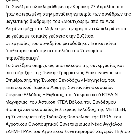
Το Συνέδριο ολοκληρώθηκε την Κυριακή 27 Απριλίου που
ήταν αφιερωμένη στην μοναδική εμπειρία των συνέδρων της
μαγευτικής διαδρομής του «Μουτζούρη» από τα Άνω
Λεχώνια μέχρι τις Μηλιές με την ημέρα να ολοκληρώνεται
με γεύμα με τοπικές γεύσεις στην Βυζίτσα.
Oι εργασίες του συνεδρίου μεταδόθηκαν live και είναι
διαθέσιμες από την ιστοσελίδα του Συνεδρίου
https://dipeta.gr/
Το Συνέδριο υπήρξε ως αποτέλεσμα της συνεργασίας και
υποστήριξης, της Γενικής Γραμματείας Επικοινωνίας και
Ενημέρωσης, της Ένωσης Ξενοδόχων Μαγνησίας, του
Επικουρικού Ταμείου Αρωγής Συντακτών Θεσσαλίας
Στερεάς Ελλάδας – Εύβοιας, του Υπεραστικού ΚΤΕΛ Ν.
Μαγνησίας, του Αστικού ΚΤΕΛ Βόλου, του Συνδέσμου
Βιομηχάνων Θεσσαλίας & Στερεάς Ελλάδος, της METLLEN,
τη Συνεταιριστικής Τράπεζας Θεσσαλίας, της ΕΒΟΛ, του
Αγροτικού Οινοποιητικού Συνεταιρισμού Νέας Αγχίαλου
«ΔΗΜΗΤΡΑ», του Αγροτικού Συνεταιρισμού Ζαγοράς Πηλίου