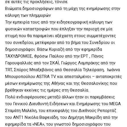
σε αυτές τις προκλήσεις, τόνισε.
Βιώματα δημοσιογράφων από τη μάχη της ενημέρωσης στην
κάλυψη των πλημμυρών
Την εμπειρία τους από την ειδησεογραφική κάλυψη των
φυσικών καταστροφών που έπληξαν την περιοχή σε μία
στιγμή που θα παραμείνει αξέχαστη στους συμμετέχοντες
του συνεδρίου, μετέφεραν από το βήμα του Συνεδρίου οι
δημοσιογράφοι Βάσω Κυριαζή από την εφημερίδα
ΤΑΧΥΔΡΟΜΟΣ, Φρόσω Παύλου από την ΕΡΤ , Πάνος
Γαρουφαλλιάς από τον ΣΚΑΪ, Γιώργος Λαμπράκης από την
TRT, Σπύρος Μπαξεβάνος από Θεσσαλία Τηλεόραση, Ιωάννα
Μπουροπούλου ASTRA TV και απεσταλμένοι – ανταποκριτές
μέσων ενημέρωσης της Αθήνας και της Θεσσαλονίκης που
βρέθηκαν εκείνες τις ημέρες στη Θεσσαλία.
Πολύ ενδιαφέρουσες μεταξύ άλλων ήταν οι παρεμβάσεις
του Γενικού Διευθυντή Ειδήσεων και Ενημέρωσης του MEGA
Σταμάτη Μαλέλη, του επικεφαλής του Διεθνούς Ρεπορτάζ
του ΑΝΤ1 Νικόλα Βαφειάδη, του Δημήτρη Μακρίδη από την
εφημερίδα τα «ΝΕΑ», του γνωστού δημοσιογράφου του